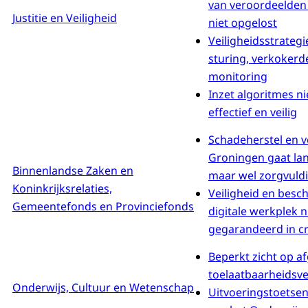
van veroordeelden 
Justitie en Veiligheid
niet opgelost
Veiligheidsstrategi
sturing, verkokerd
monitoring
Inzet algoritmes nie
effectief en veilig
Schadeherstel en v
Groningen gaat l
Binnenlandse Zaken en
maar wel zorgvuld
Koninkrijksrelaties,
Veiligheid en besc
Gemeentefonds en Provinciefonds
digitale werkplek n
gegarandeerd in cri
Beperkt zicht op af
toelaatbaarheidsve
Onderwijs, Cultuur en Wetenschap
Uitvoeringstoetsen