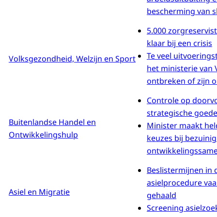
bescherming van s
5.000 zorgreservis
klaar bij een crisis
Te veel uitvoerings
Volksgezondheid, Welzijn en Sport
het ministerie van
ontbreken of zijn o
Controle op doorv
strategische goed
Buitenlandse Handel en
Minister maakt hel
Ontwikkelingshulp
keuzes bij bezuini
ontwikkelingssam
Beslistermijnen in 
asielprocedure vaa
Asiel en Migratie
gehaald
Screening asielzoek