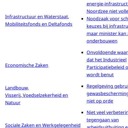
energie-infrastruc
Noordzee niet voll
Infrastructuur en Waterstaat,
Noodzaak voor sc
Mobiliteitsfonds en Deltafonds
keuzes bij infrastru
maar minister kan 
onderbouwen
Onvoldoende waa
dat het Industrieel
Economische Zaken
Participatiebeleid 
wordt benut
Regelgeving gebru
Landbouw,
gewasbeschermin
Visserij, Voedselzekerheid en
niet op orde
Natuur
Niet veel verbeteri
tegengaan van
Sociale Zaken en Werkgelegenheid
arbeidsuitbuiting 