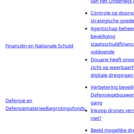
van het Onderwijs 
Controle op doorv
strategische goed
Agentschap beheer
beveiliging
staatsschuldfinanc
Financiën en Nationale Schuld
voldoende
Douane heeft onv
zicht op weerbaar
digitale dreigingen
Verbetering beveil
Defensiegebouwen
Defensie en
gang
Defensiematerieelbegrotingsfonds
Inkoop drones vers
niet?
Beeld mogelijke dr