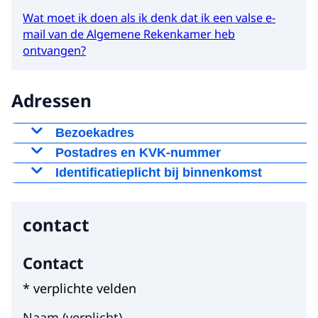
Wat moet ik doen als ik denk dat ik een valse e-
mail van de Algemene Rekenkamer heb
ontvangen?
Adressen
Bezoekadres
Lange Vijverberg 3
Postadres en KVK-nummer
2513 AC Den Haag
Postadres
Identificatieplicht bij binnenkomst
T:
(070) 342 43 44
Om binnen te komen heeft u een geldige
Postbus 20015
rijkspas of een geldig identiteitsbewijs
2500 EA Den Haag
contact
Hier niets invullen a.u.b.
(paspoort, nationale identiteitskaart, rijbewijs of
KVK-nummer
vreemdelingendocument) nodig.
Contact
82940649
* verplichte velden
Naam
(
verplicht
)