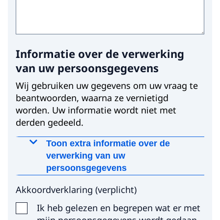
Informatie over de verwerking
van uw persoonsgegevens
Wij gebruiken uw gegevens om uw vraag te
beantwoorden, waarna ze vernietigd
worden. Uw informatie wordt niet met
derden gedeeld.
Toon extra informatie over de
verwerking van uw
persoonsgegevens
Waarom worden deze gegevens
Akkoordverklaring
(
verplicht
)
gevraagd?
Ik heb gelezen en begrepen wat er met
Wij gebruiken uw gegevens, met uw
mijn persoonsgegevens wordt gedaan.