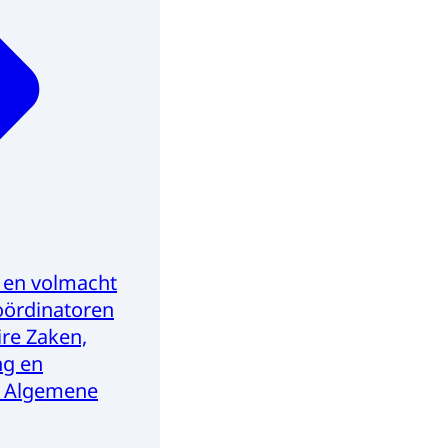
 en volmacht
oördinatoren
aire Zaken,
ng en
g Algemene