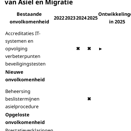
van Asiel en Migratie
Bestaande
Ontwikkeling
2022
2023
2024
2025
onvolkomenheid
in 2025
Accreditaties IT-
systemen en
opvolging
✖
✖
►
verbeterpunten
beveiligingstesten
Nieuwe
onvolkomenheid
Beheersing
beslistermijnen
✖
asielprocedure
Opgeloste
onvolkomenheid
Prestatieverklaringen