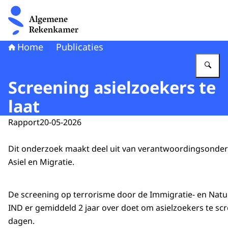
Naar de homepage van Algemene Rekenkamer
Home
Publicaties
Vu
Screening asielzoekers te
laat
Rapport
20-05-2026
Dit onderzoek maakt deel uit van verantwoordingsonder
Asiel en Migratie.
De screening op terrorisme door de Immigratie- en Natura
IND er gemiddeld 2 jaar over doet om asielzoekers te sc
dagen.