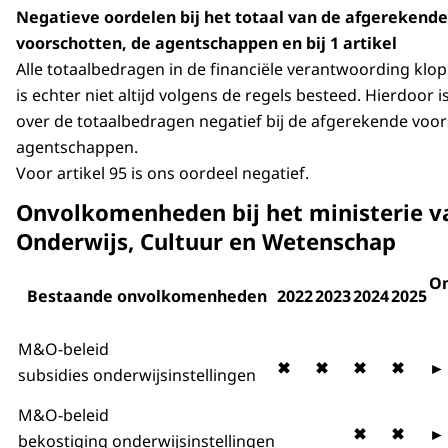
Negatieve oordelen bij het totaal van de afgerekende
voorschotten, de agentschappen en bij 1 artikel
Alle totaalbedragen in de financiële verantwoording klop
is echter niet altijd volgens de regels besteed. Hierdoor 
over de totaalbedragen negatief bij de afgerekende voo
agentschappen.
Voor artikel 95 is ons oordeel negatief.
Onvolkomenheden bij het ministerie v
Onderwijs, Cultuur en Wetenschap
On
Bestaande onvolkomenheden
2022
2023
2024
2025
M&O-beleid
✖
✖
✖
✖
►
subsidies onderwijsinstellingen
M&O-beleid
✖
✖
►
bekostiging onderwijsinstellingen