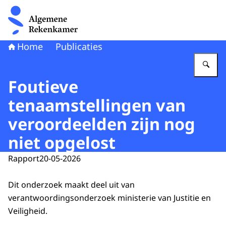
Naar de homepage van Algemene Rekenkamer
Home
Publicaties
Vu
Foutieve
tenaamstellingen van
veroordeelden zijn nog
niet opgelost
Rapport
20-05-2026
Dit onderzoek maakt deel uit van
verantwoordingsonderzoek ministerie van Justitie en
Veiligheid.