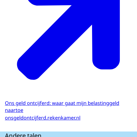
Ons geld ontcijferd: waar gaat mijn belastinggeld
naartoe
onsgeldontcijferd.rekenkamer.nl
Andere talen