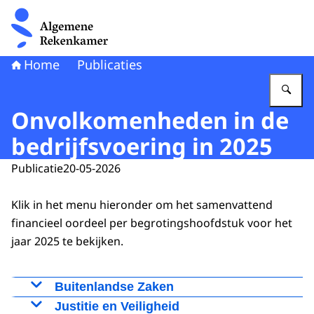
Naar de homepage van Algemene Rekenkamer
Home
Publicaties
Vu
Onvolkomenheden in de
bedrijfsvoering in 2025
Publicatie
20-05-2026
Klik in het menu hieronder om het samenvattend
financieel oordeel per begrotingshoofdstuk voor het
jaar 2025 te bekijken.
Buitenlandse Zaken
Onvolkomenheden bij het Ministerie van
Justitie en Veiligheid