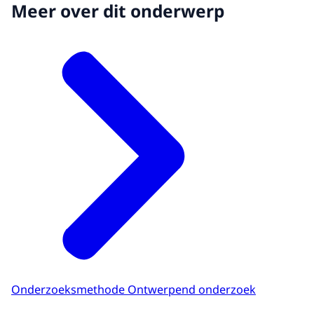
Meer over dit onderwerp
Nationale grondwaterreserves. 300-700 meter
diep
Aardwarmtewinning. Meeste op circa 2 kilomter
diepte
Olie- en gaswinning
Onderzoeksmethode Ontwerpend onderzoek