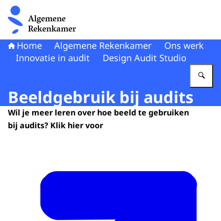
Naar de homepage van Algemene Rekenkamer
Home
Algemene Rekenkamer
Ons werk
Innovatie in audit
Design Audit Studio
Vu
Beeldgebruik bij audits
Wil je meer leren over hoe beeld te gebruiken
bij audits? Klik hier voor