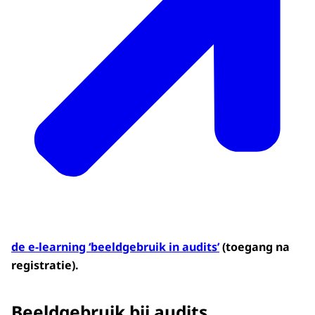
de e-learning ‘beeldgebruik in audits’
(toegang na
registratie).
Beeldgebruik bij audits