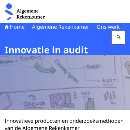
Naar de homepage van Algemene Rekenkamer
Home
Algemene Rekenkamer
Ons werk
Vu
Innovatie in audit
Innovatieve producten en onderzoeksmethoden
van de Algemene Rekenkamer