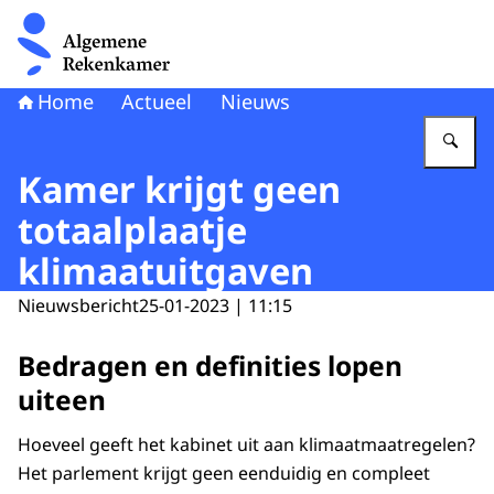
Naar de homepage van Algemene Rekenkamer
Home
Actueel
Nieuws
Vu
Kamer krijgt geen
totaalplaatje
klimaatuitgaven
Nieuwsbericht
25-01-2023 | 11:15
Bedragen en definities lopen
uiteen
Hoeveel geeft het kabinet uit aan klimaatmaatregelen?
Het parlement krijgt geen eenduidig en compleet