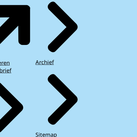
Archief
eren
brief
Sitemap