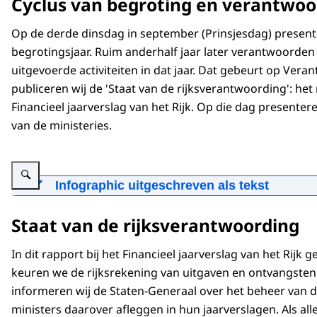
Cyclus van begroting en verantwoor
Tekst: Elk jaar ontvangt de Rijksoverheid vele mil
Op de derde dinsdag in september (Prinsjesdag) presen
Beeld: Onder in beeld zien we een gebouw in beeld 
begrotingsjaar. Ruim anderhalf jaar later verantwoorden 
gebouw.
uitgevoerde activiteiten in dat jaar. Dat gebeurt op Ve
publiceren wij de 'Staat van de rijksverantwoording': h
Tekst: en geeft vele miljarden uit.
Financieel jaarverslag van het Rijk. Op die dag presente
Beeld: We zien een gebouw links boven in beeld ver
van de ministeries.
naar een icoon van muntjes. Rechts van de muntjes 
Tekst: Op Verantwoordingsdag brengt de Algemene
Vergroot afbeelding Infographic: Zie de onderstaande tekst voor informatie
zinnig, zuinig en zorgvuldig heeft gedaan.
Infographic uitgeschreven als tekst
Dit figuur maakt duidelijk hoe de cyclus van begr
Beeld: Boven in beeld verschijnt een formulier. Ond
Staat van de rijksverantwoording
een voorbeeld. Deze cyclus duurt anderhalf jaar.
‘Verantwoordingsdag’. Onder in beeld verschijnen 
woord. De eerste staat het woord ‘zinnig’, de tweed
In 2019, op de derde dinsdag van september heeft
In dit rapport bij het Financieel jaarverslag van het Ri
de ontwerpbegrotingen van de ministeries aan d
Tekst: Dat gaat als volgt:
keuren we de rijksrekening van uitgaven en ontvangsten 
jaar worden de begrotingenswetten door de Tw
informeren wij de Staten-Generaal over het beheer van d
Beeld. We zien 3 ronde vlakken in beeld. In de midd
ministers daarover afleggen in hun jaarverslagen. Als al
Uiterlijk halverwege 2020 stuurt de minister van