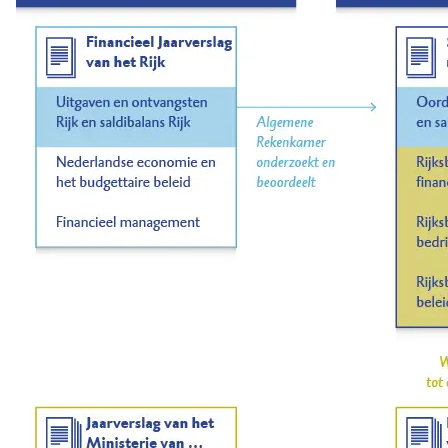
Beeld: We zien 3 formulieren in beeld verschijnen. 
in het midden van het beeld verschijnt de tekst ‘O
Tekst: of burgers waar krijgen voor hun geld.
Beeld: We zien een icoon van een grafiek, een ico
portemonnee in beeld verschijnen. Daar onder ver
geld’.
Tekst: Door drie vragen te stellen:
Beeld: We zien 3 bolletjes met daar in 3 vraagteke
Tekst: Is het geld volgens de regels besteed?
Beeld: We zien een formulier links in beeld verschij
volgens de regels besteed?’.
Tekst: Zijn de zaken goed geregeld op de ministeri
Beeld: We zien een gebouw met een tandwiel versch
Daarnaast verschijnt de tekst ‘Zijn de zaken goed 