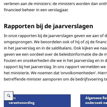
Tekst: op Prinsjesdag, de derde dinsdag in septemb
verlenen aan de ministers: de ministers worden dan ont
Kamer. Daarin staan voorstellen voor wijzigingen d
financieel beheer in een verslagjaar.
gebeurt ook in de Najaarsnota. Eventuele wijzig
Beeld: We zien een koffer in beeld verschijnen. Op
aanvullende (suppletoire) begrotingswetten.
Onder in beeld zien we de tekst ‘Prinsjesdag’.
Rapporten bij de jaarverslagen
In mei 2021, op de derde woensdag, is het Verant
Tekst: presenteren de ministers hun begrotingen 
het Financieel jaarverslag van het Rijk 2020 en de
In onze rapporten bij de jaarverslagen geven we aan of d
Beeld: We zien formulieren uit de koffers uit beel
Tweede Kamer.
omgesprongen. We beoordelen ook of hij of zij de financi
Tekst: Anderhalf jaar later, als al het geld is uitgege
De Tweede Kamer neemt de Slotwet 2020 aan en v
in het jaarverslag en in de saldibalans. Ook kijken we naa
Beeld: We zien 2 iconen. Een klok en een icoon va
geven we een oordeel over de beleidsinformatie die de min
een pijl verschijnen. Deze wijst weg van de muntje
Fouten en onzekerheden die we in het jaarverslag en in 
rapport bij het jaarverslag. In ons rapport vermelden w
Tekst: brengen de ministers hun jaarverslagen u
het ministerie. We noemen dat ‘onvolkomenheden’. Hier
mei.
betreffende minister aansporen om de bedrijfsvoering t
Beeld: We zien een koffer. Uit de koffer vliegen fol
woord ‘Verantwoordingsdag’.
Vergroot afbeelding De Algemene Rekenkamer onderzoekt en beoordeelt het 
Tekst: De Algemene Rekenkamer controleert de jaa