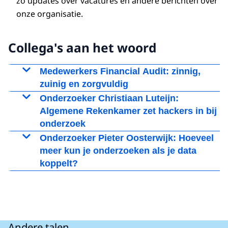
zo updates over vacatures en andere berichten over
onze organisatie.
Collega's aan het woord
Medewerkers Financial Audit: zinnig,
zuinig en zorgvuldig
Vergroot afbeelding Groepsfoto met Corné Ros, Miranda Pirkovsk
Onderzoeker Christiaan Luteijn:
Algemene Rekenkamer zet hackers in bij
onderzoek
Voor het eerst in haar lange geschiedenis heeft
Onderzoeker Pieter Oosterwijk: Hoeveel
de Algemene Rekenkamer begin 2019 hackers
meer kun je onderzoeken als je data
Beeld: © Algemene Rekenkamer
ingezet bij een onderzoek. De hackers zijn
koppelt?
Interview met Corné Ros, Sjaahien Kalloe-
ingezet bij:
Guman en Miranda Pirkovski - Financial
Audit, Algemene Rekenkamer
Op Verantwoordingsdag staan we letterlijk en
Andere talen
figuurlijk in de spotlights. Dan rapporteert