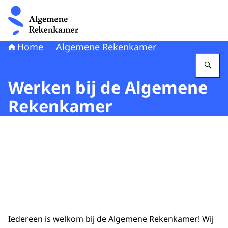
Naar de homepage van Algemene Rekenkamer
Home
Algemene Rekenkamer
Vu
Werken bij de Algemene
Rekenkamer
Beeld: Jeroen Bouman
Iedereen is welkom bij de Algemene Rekenkamer! Wij