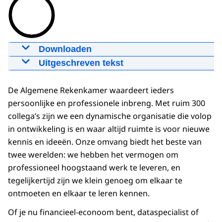
Downloaden
Werken bij de Algemene Rekenkamer
Uitgeschreven tekst
05-02-2026
00:01:20
mp4
00:00:02:01 - 00:00:05:01
Honderden miljarden aan belastinggeld.
De Algemene Rekenkamer waardeert ieders
Download
persoonlijke en professionele inbreng. Met ruim 300
00:00:05:07 - 00:00:08:00
collega’s zijn we een dynamische organisatie die volop
Ondertiteling
Worden die zinvol besteed?
in ontwikkeling is en waar altijd ruimte is voor nieuwe
srt
2.2 KB
00:00:08:00 - 00:00:10:18
kennis en ideeën. Onze omvang biedt het beste van
Download
Dát onderzoekt de Algemene Rekenkamer.
twee werelden: we hebben het vermogen om
professioneel hoogstaand werk te leveren, en
00:00:10:18 - 00:00:13:03
tegelijkertijd zijn we klein genoeg om elkaar te
Wij zijn het geweten van de rijksoverheid
ontmoeten en elkaar te leren kennen.
00:00:13:03 - 00:00:15:24
Of je nu financieel-econoom bent, dataspecialist of
en bewaken de portemonnee van