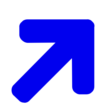
00:01:01:01 - 00:01:02:15
En het mooiste?
00:01:02:15 - 00:01:05:15
Iedereen kan onderwerpen aandragen die
zíj belangrijk vinden.
00:01:05:24 - 00:01:08:07
Kansen komen niet zomaar uit de lucht
vallen.
00:01:08:07 - 00:01:10:22
Die moet je grijpen.
00:01:10:22 - 00:01:13:04
Ook impact maken op de maatschappij?
00:01:13:04 - 00:01:16:04
Kom eens praten en maak het verschil.
00:01:16:04 - 00:01:17:22