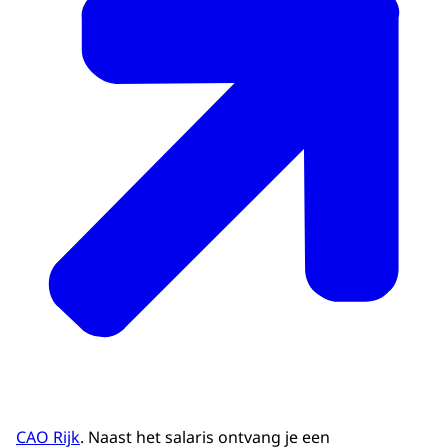
00:00:45:02 - 00:00:48:02
En wat zijn de risico's van AI binnen de
overheid?
00:00:49:09 - 00:00:52:09
Wij bezoeken plekken waar grote
beslissingen worden genomen.
00:00:52:23 - 00:00:55:14
We luisteren naar mensen die dit beleid
maken,
00:00:55:14 - 00:00:58:08
maar ook naar de mensen die dit het meest
voelen.
00:00:58:08 - 00:01:00:12
Wij zoeken uit wat écht werkt.
CAO Rijk
. Naast het salaris ontvang je een