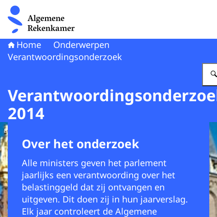
Naar de homepage van Algemene Rekenkamer
Home
Onderwerpen
Verantwoordingsonderzoek
Verantwoordingsonderzoe
2014
Beeld: Jeroen Bouman
Over het onderzoek
Alle ministers geven het parlement
jaarlijks een verantwoording over het
belastinggeld dat zij ontvangen en
uitgeven. Dit doen zij in hun jaarverslag.
Elk jaar controleert de Algemene