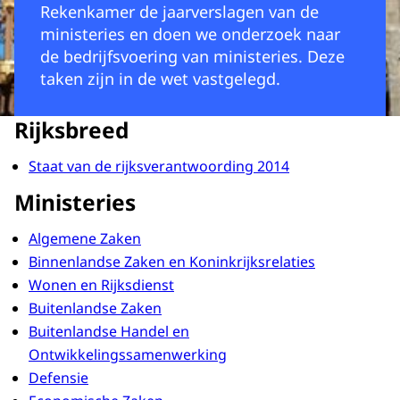
Rekenkamer de jaarverslagen van de
ministeries en doen we onderzoek naar
de bedrijfsvoering van ministeries. Deze
taken zijn in de wet vastgelegd.
Rijksbreed
Staat van de rijksverantwoording 2014
Ministeries
Algemene Zaken
Binnenlandse Zaken en Koninkrijksrelaties
Wonen en Rijksdienst
Buitenlandse Zaken
Buitenlandse Handel en
Ontwikkelingssamenwerking
Defensie