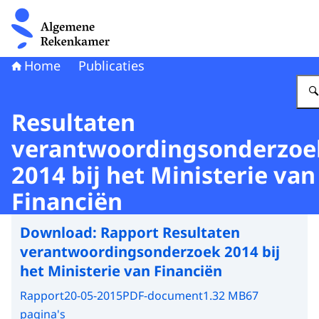
Naar de homepage van Algemene Rekenkamer
Home
Publicaties
Resultaten
verantwoordingsonderzoe
2014 bij het Ministerie van
Financiën
Download:
Rapport Resultaten
verantwoordingsonderzoek 2014 bij
het Ministerie van Financiën
Rapport
20-05-2015
PDF-document
1.32 MB
67
pagina's