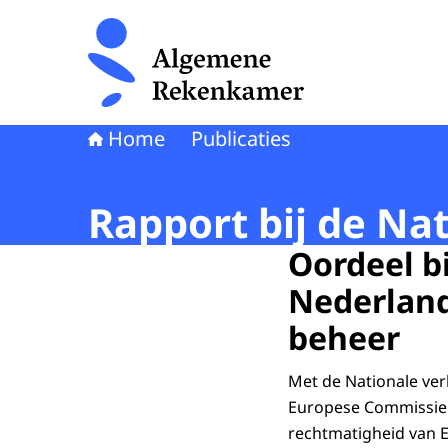
Naar de homepage van Algemene Rekenkamer
Home
Publicaties
Rapport bij de Na
Oordeel b
Nederland
beheer
Met de Nationale ver
Europese Commissie 
rechtmatigheid van 