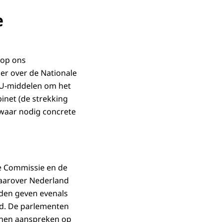
e
 op ons
er over de Nationale
 EU-middelen om het
binet (de strekking
 waar nodig concrete
se Commissie en de
aarover Nederland
den geven evenals
ld. De parlementen
onen aanspreken op