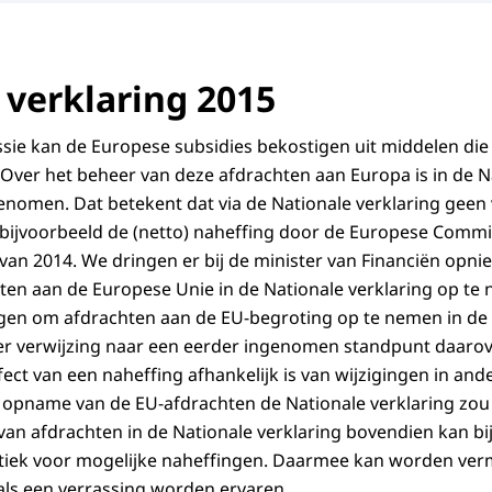
 verklaring 2015
e kan de Europese subsidies bekostigen uit middelen die 
ver het beheer van deze afdrachten aan Europa is in de Na
enomen. Dat betekent dat via de Nationale verklaring gee
bijvoorbeeld de (netto) naheffing door de Europese Commis
r van 2014. We dringen er bij de minister van Financiën opn
en aan de Europese Unie in de Nationale verklaring op te 
en om afdrachten aan de EU-begroting op te nemen in de N
der verwijzing naar een eerder ingenomen standpunt daarove
ffect van een naheffing afhankelijk is van wijzigingen in ande
 opname van de EU-afdrachten de Nationale verklaring zou
an afdrachten in de Nationale verklaring bovendien kan b
matiek voor mogelijke naheffingen. Daarmee kan worden ve
als een verrassing worden ervaren.