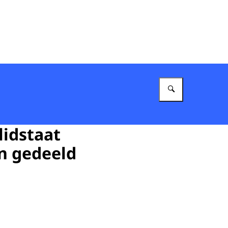
Vul in wat 
lidstaat
n gedeeld