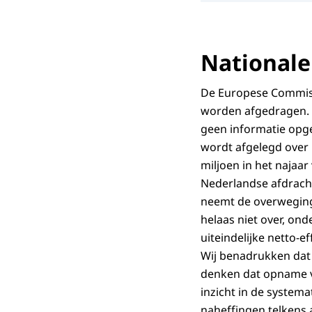
Nationale
De Europese Commissi
worden afgedragen. O
geen informatie opg
wordt afgelegd over 
miljoen in het najaa
Nederlandse afdracht
neemt de overweging
helaas niet over, on
uiteindelijke netto-e
Wij benadrukken dat
denken dat opname v
inzicht in de syste
naheffingen telkens 