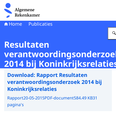
Naar de homepage van Algemene Rekenkamer
Home
Publicaties
Resultaten
verantwoordingsonderzoe
2014 bij Koninkrijksrelatie
Download:
Rapport Resultaten
verantwoordingsonderzoek 2014 bij
Koninkrijksrelaties
Rapport
20-05-2015
PDF-document
584.49 KB
31
pagina's