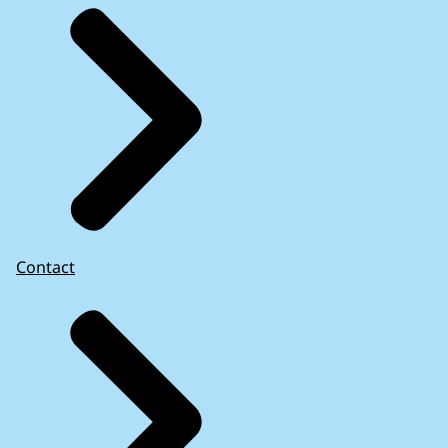
Contact
Hervorming van de economische governance
van de EU – Kansen, maar ook risico’s en
uitdagingen (2023)