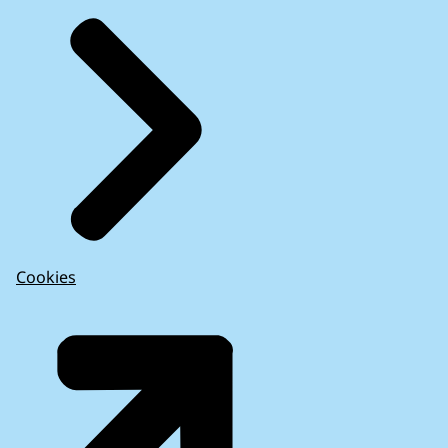
Het Europees Semester — Landspecifieke
aanbevelingen hebben betrekking op
belangrijke kwesties, maar moeten beter
worden uitgevoerd (2020)
Cookies