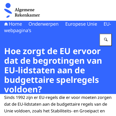
Naar de homepage van Algemene Rekenkamer
Home
Onderwerpen
Europese Unie
EU-
webpagina's
Vu
Hoe zorgt de EU ervoor
dat de begrotingen van
EU-lidstaten aan de
budgettaire spelregels
voldoen?
Sinds 1992 zijn er EU-regels die er voor moeten zorgen
dat de EU-lidstaten aan de budgettaire regels van de
Unie voldoen, zoals het Stabiliteits- en Groeipact en