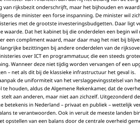
 van rijksbezit onderschrijft, maar het bijhouden en waard
olgens de minister een forse inspanning. De minister wil zi
steries met de grootste investeringsbudgetten. Daar ligt 
 waarde. Dat het kabinet bij die onderdelen een begin wil 
een compliment waard, maar daar mag het niet bij blijven.
elangrijke bezittingen bij andere onderdelen van de rijksove
nisteries over ICT en programmatuur, die een steeds groter
ning. Wanneer deze niet tijdig worden vervangen of een upg
 – net als dit bij de klassieke infrastructuur het geval is.
anpak de uniformiteit van het verslaggevingsstelsel van het
vol te houden, aldus de Algemene Rekenkamer, dat de overhe
stelt aan anderen, maar niet aan zichzelf. Uitgezonderd de m
e betekenis in Nederland – privaat en publiek – wettelijk ve
balans te verantwoorden. Ook in veruit de meeste landen b
et opstellen van een balans door de centrale overheid ge