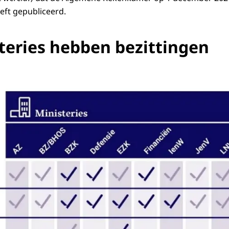
eft gepubliceerd.
steries hebben bezittingen
ersbericht zicht op rijksbezittingen