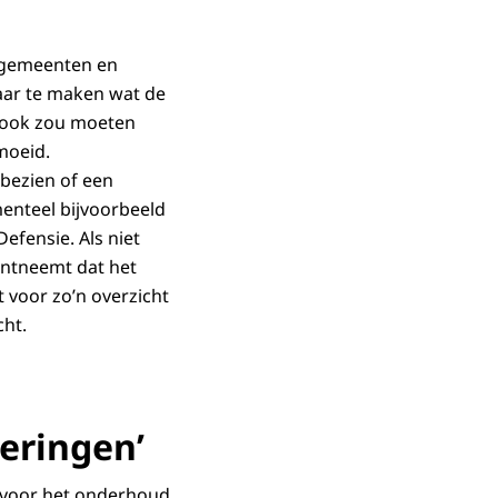
, gemeenten en
baar te maken wat de
t ook zou moeten
emoeid.
 bezien of een
enteel bijvoorbeeld
efensie. Als niet
ontneemt dat het
 voor zo’n overzicht
cht.
teringen’
rg voor het onderhoud