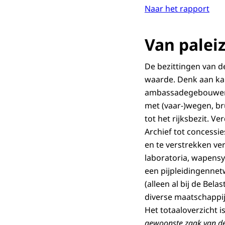
Naar het rapport
Van paleiz
De bezittingen van de
waarde. Denk aan kan
ambassadegebouwen in
met (vaar-)wegen, br
tot het rijksbezit. V
Archief tot concessi
en te verstrekken ve
laboratoria, wapensy
een pijpleidingennet
(alleen al bij de Bel
diverse maatschappij
Het totaaloverzicht 
gewoonste zaak van de