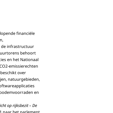
nlopende financiële
n,
de infrastructuur
vuurtorens behoort
ties en het Nationaal
, CO2-emissierechten
 beschikt over
ijen, natuurgebieden,
oftwareapplicaties
jke bodemvoorraden en
icht op rijksbezit – De
 naar het parlement