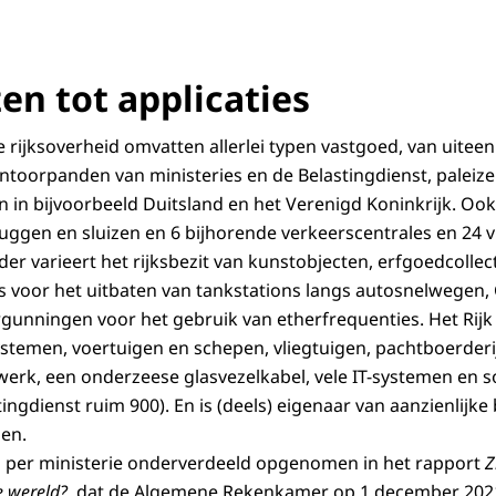
en tot applicaties
 rijksoverheid omvatten allerlei typen vastgoed, van uitee
toorpanden van ministeries en de Belastingdienst, paleize
 bijvoorbeeld Duitsland en het Verenigd Koninkrijk. Ook 
uggen en sluizen en 6 bijhorende verkeerscentrales en 24 
erder varieert het rijksbezit van kunstobjecten, erfgoedcollec
es voor het uitbaten van tankstations langs autosnelwegen
rgunningen voor het gebruik van etherfrequenties. Het Rijk
stemen, voertuigen en schepen, vliegtuigen, pachtboerder
werk, een onderzeese glasvezelkabel, vele IT-systemen en s
astingdienst ruim 900). En is (deels) eigenaar van aanzienli
en.
is per ministerie onderverdeeld opgenomen in het rapport
Z
 wereld?,
dat de Algemene Rekenkamer op 1 december 2021