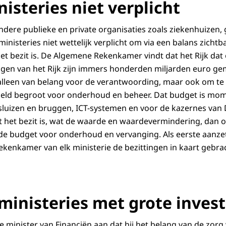
isteries niet verplicht
 andere publieke en private organisaties zoals ziekenhuizen
inisteries niet wettelijk verplicht om via een balans zicht
et bezit is. De Algemene Rekenkamer vindt dat het Rijk da
ngen van het Rijk zijn immers honderden miljarden euro g
t alleen van belang voor de verantwoording, maar ook om te
geld begroot voor onderhoud en beheer. Dat budget is mom
sluizen en bruggen, ICT-systemen en voor de kazernes van D
t het bezit is, wat de waarde en waardevermindering, dan 
de budget voor onderhoud en vervanging. Als eerste aanzet
kenkamer van elk ministerie de bezittingen in kaart gebra
 ministeries met grote inves
 de minister van Financiën aan dat hij het belang van de zo