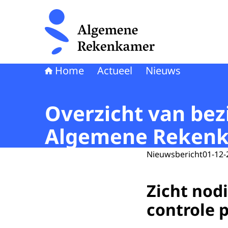
Naar de homepage van Algemene Rekenkamer
Home
Actueel
Nieuws
Overzicht van bezi
Algemene Rekenk
Nieuwsbericht
01-12-
Zicht nod
controle 