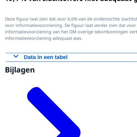
Deze figuur laat zien dat voor 6,6% van de onderzochte slachtof
voor informatievoorziening. De figuur laat verder zien dat voo
informatievoorziening van het OM overige tekortkomingen verto
informatievoorziening adequaat was.
Data in een tabel
19,4 % van slachtoffers niet adequaat
Bijlagen
geïnformeerd
Niet voldaan aan wettelijke plichten
13
6,6%
Overige tekortkomingen
25
12,8%
Adequaat
158
80,6%