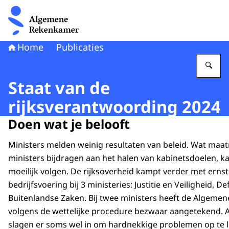
Naar de homepage van Algemene Rekenkamer
Home
Publicaties
Vu
Staat van de
rijksverantwoording 2024
Doen wat je belooft
Ministers melden weinig resultaten van beleid. Wat maa
ministers bijdragen aan het halen van kabinetsdoelen, k
moeilijk volgen. De rijksoverheid kampt verder met erns
bedrijfsvoering bij 3 ministeries: Justitie en Veiligheid, D
Buitenlandse Zaken. Bij twee ministers heeft de Algem
volgens de wettelijke procedure bezwaar aangetekend. A
slagen er soms wel in om hardnekkige problemen op te 