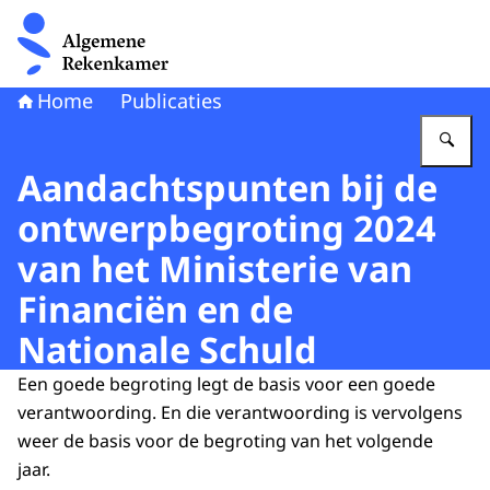
Naar de homepage van Algemene Rekenkamer
Home
Publicaties
Vu
Aandachtspunten bij de
ontwerpbegroting 2024
van het Ministerie van
Financiën en de
Nationale Schuld
Een goede begroting legt de basis voor een goede
verantwoording. En die verantwoording is vervolgens
weer de basis voor de begroting van het volgende
jaar.