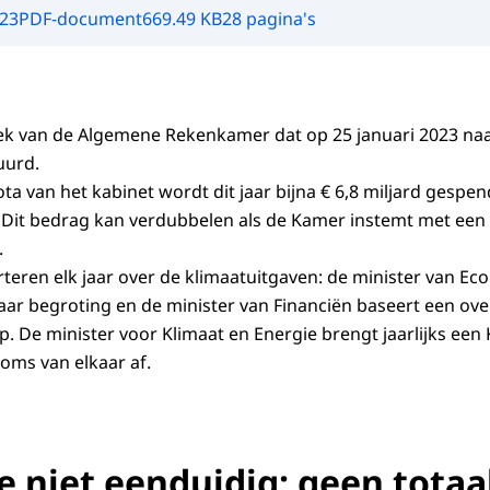
023
PDF-document
669.49 KB
28 pagina's
zoek van de Algemene Rekenkamer dat op 25 januari 2023 n
uurd.
ta van het kabinet wordt dit jaar bijna € 6,8 miljard gespe
 Dit bedrag kan verdubbelen als de Kamer instemt met een
.
rteren elk jaar over de klimaatuitgaven: de minister van E
aar begroting en de minister van Financiën baseert een over
. De minister voor Klimaat en Energie brengt jaarlijks een 
oms van elkaar af.
e niet eenduidig; geen totaa