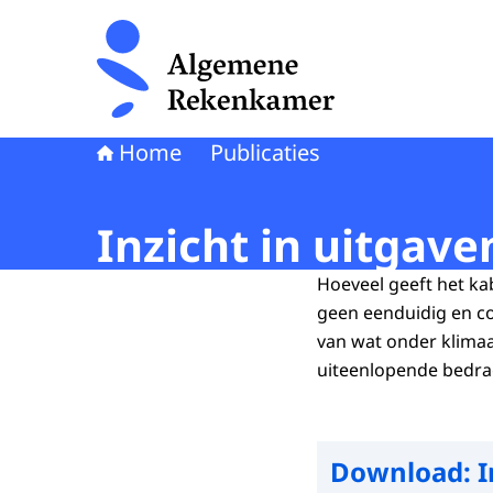
Naar de homepage van Algemene Rekenkamer
Home
Publicaties
Inzicht in uitgave
Hoeveel geeft het ka
geen eenduidig en co
van wat onder klimaa
uiteenlopende bedra
Download:
I