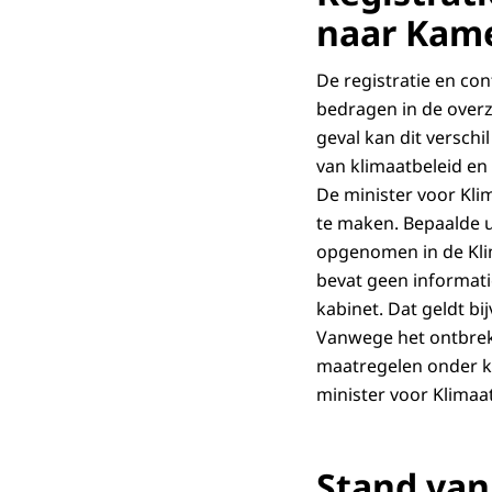
naar Kam
De registratie en co
bedragen in de overz
geval kan dit verschi
van klimaatbeleid en
De minister voor Klim
te maken. Bepaalde u
opgenomen in de Kli
bevat geen informati
kabinet. Dat geldt bi
Vanwege het ontbreke
maatregelen onder k
minister voor Klimaa
Stand van