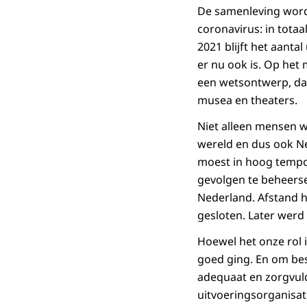
De samenleving wordt
coronavirus: in tota
2021 blijft het aanta
er nu ook is. Op he
een wetsontwerp, dat
musea en theaters.
Niet alleen mensen w
wereld en dus ook N
moest in hoog tempo 
gevolgen te beheerse
Nederland. Afstand 
gesloten. Later werd
Hoewel het onze rol 
goed ging. En om bes
adequaat en zorgvuldi
uitvoeringsorganisa