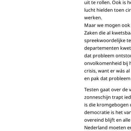
uit te rollen. Ook is
lucht hielden toen c
werken.
Maar we mogen ook ni
Zaken die al kwetsba
spreekwoordelijke tes
departementen kwetsb
dat probleem ontston
onvolkomenheid bij h
crisis, want er wás a
en pak dat probleem
Testen gaat over de v
zonneschijn trapt ie
is die kromgebogen o
democratie is het va
overeind blijft en al
Nederland moeten er