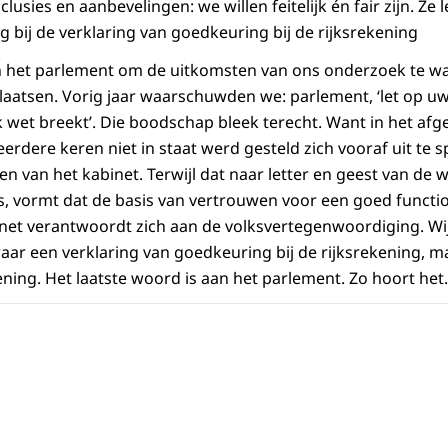
lusies en aanbevelingen: we willen feitelijk én fair zijn. Ze 
g bij de verklaring van goedkeuring bij de rijksrekening
an het parlement om de uitkomsten van ons onderzoek te w
plaatsen. Vorig jaar waarschuwden we: parlement, ‘let op uw s
 wet breekt’. Die boodschap bleek terecht. Want in het afg
erdere keren niet in staat werd gesteld zich vooraf uit te 
van het kabinet. Terwijl dat naar letter en geest van de we
 is, vormt dat de basis van vertrouwen voor een goed funct
net verantwoordt zich aan de volksvertegenwoordiging. Wi
ar een verklaring van goedkeuring bij de rijksrekening, m
ening. Het laatste woord is aan het parlement. Zo hoort het.