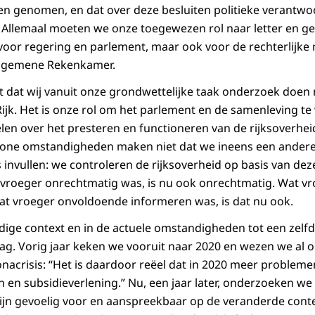
 genomen, en dat over deze besluiten politieke verantwo
. Allemaal moeten we onze toegewezen rol naar letter en gee
n voor regering en parlement, maar ook voor de rechterlijke
lgemene Rekenkamer.
t dat wij vanuit onze grondwettelijke taak onderzoek doen
Rijk. Het is onze rol om het parlement en de samenleving te
len over het presteren en functioneren van de rijksoverheid
wone omstandigheden maken niet dat we ineens een andere r
 invullen: we controleren de rijksoverheid op basis van de
t vroeger onrechtmatig was, is nu ook onrechtmatig. Wat 
Wat vroeger onvoldoende informeren was, is dat nu ook.
idige context en in de actuele omstandigheden tot een zelfd
aag. Vorig jaar keken we vooruit naar 2020 en wezen we al 
nacrisis: “Het is daardoor reëel dat in 2020 meer probleme
en subsidieverlening.” Nu, een jaar later, onderzoeken we 
ijn gevoelig voor en aanspreekbaar op de veranderde contex