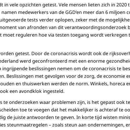
 in vele opzichten getest. Vele mensen lieten zich in 2020 
al namen medewerkers van de GGD’en meer dan 6 miljoen co
l uitgevoerde tests verder oplopen, zeker met de mogelijkhei
t moment van afronden van dit verantwoordingsonderzoek b
 moet reguleren hoe via testen toegang wordt verkregen t
orden getest. Door de coronacrisis wordt ook de rijksoverh
ederland werd geconfronteerd met een enorme gezondheids
ingrijpende beslissingen nemen om de coronacrisis te bes
n. Beslissingen met gevolgen voor de zorg, de economie en 
houden en thuiswerken werden de norm. Winkels, horeca e
 ook een avondklok ingesteld.
is te onderzoeken waar problemen zijn, is het gepast ook 
cheiden toe te voegen dat het makkelijker is achteraf te oo
g de juiste antwoorden te geven. In korte tijd wisten minis
ties steunmaatregelen – zoals steun aan ondernemingen, e