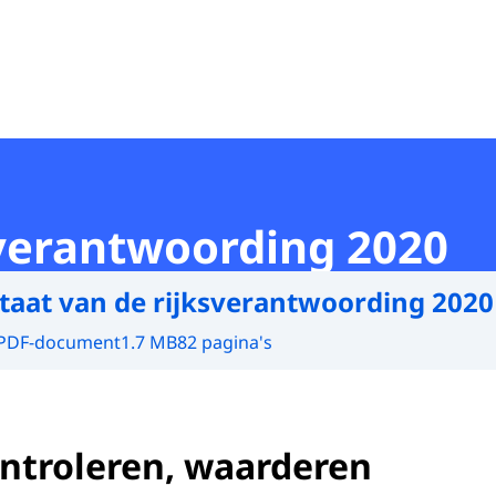
sverantwoording 2020
taat van de rijksverantwoording 2020
PDF-document
1.7 MB
82 pagina's
ontroleren, waarderen