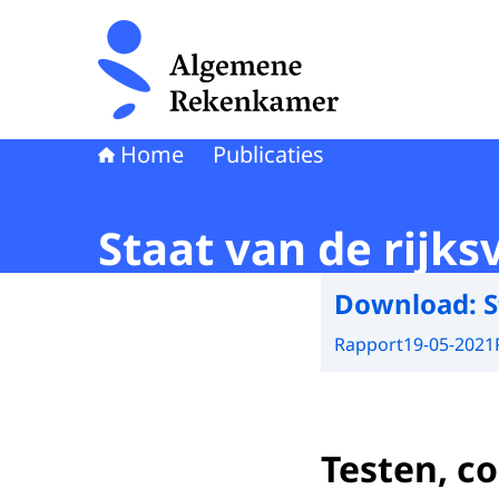
Naar de homepage van Algemene Rekenkamer
Home
Publicaties
Staat van de rijk
Download:
S
Rapport
19-05-2021
Testen, c