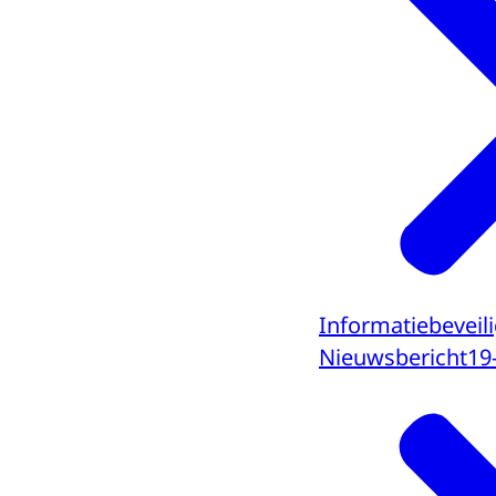
Informatiebeveili
Nieuwsbericht
19