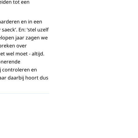
leiden tot een
aarderen en in een
aeck’. En: ‘stel uzelf
elopen jaar zagen we
spreken over
t wel moet - altijd.
ionerende
j controleren en
aar daarbij hoort dus