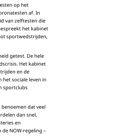
testen op het
ronatesten af. In
d van zelftesten die
espreekt het kabinet
ot sportwedstrijden,
eid getest. De hele
crisis. Het kabinet
trijden en de
het sociale leven in
n sportclubs
te benoemen dat veel
rdelen dan snel,
teries en
n de NOW-regeling –