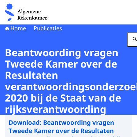
Naar de homepage van Algemene Rekenkamer
Home
Publicaties
Beantwoording vragen
Tweede Kamer over de
Resultaten
verantwoordingsonderzoe
2020 bij de Staat van de
rijksverantwoording
Download:
Beantwoording vragen
Tweede Kamer over de Resultaten