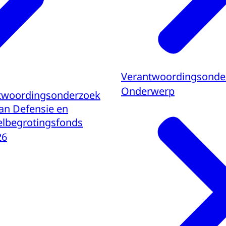
Verantwoordingsonde
Onderwerp
ntwoordingsonderzoek
van Defensie en
elbegrotingsfonds
26