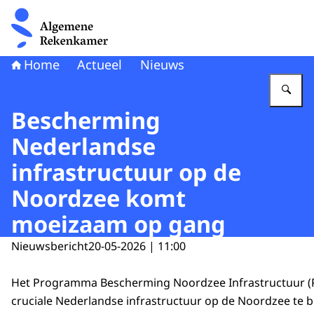
Naar de homepage van Algemene Rekenkamer
Home
Actueel
Nieuws
Vu
Bescherming
Nederlandse
infrastructuur op de
Noordzee komt
moeizaam op gang
Nieuwsbericht
20-05-2026 | 11:00
Het Programma Bescherming Noordzee Infrastructuur (PB
cruciale Nederlandse infrastructuur op de Noordzee te 