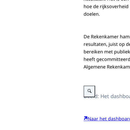
hoe de rijksoverheid
doelen.
De Rekenkamer hamer
resultaten, juist op d
bereiken met publiek 
heeft gecommitteerd, 
Algemene Rekenkam
Vergroot afbeelding Statis
Beeld: Het dashboa
Naar het dashboar