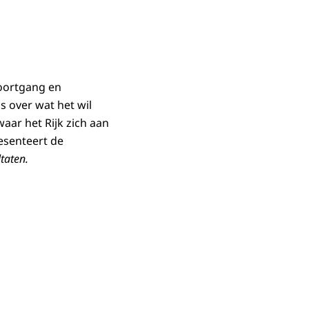
oortgang en
is over wat het wil
waar het Rijk zich aan
resenteert de
taten.
r het interactieve dashboard te gaan.