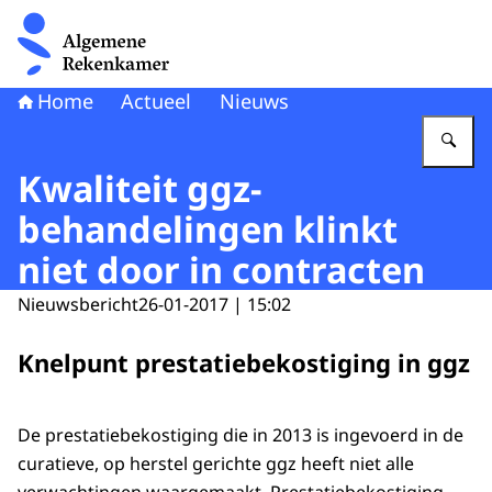
Naar de homepage van Algemene Rekenkamer
Home
Actueel
Nieuws
Vu
Kwaliteit ggz-
behandelingen klinkt
niet door in contracten
Nieuwsbericht
26-01-2017 | 15:02
Knelpunt prestatiebekostiging in ggz
De prestatiebekostiging die in 2013 is ingevoerd in de
curatieve, op herstel gerichte ggz heeft niet alle