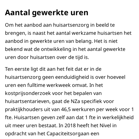
Aa en Hunze
1436
Figuur als PNG
Aantal gewerkte uren
Aalsmeer
1331
Download CSV-bestand
Aalten
1138
Om het aanbod aan huisartsenzorg in beeld te
Achtkarspelen
1283
brengen, is naast het aantal werkzame huisartsen het
Alblasserdam
1563
aanbod in gewerkte uren van belang. Het is niet
Albrandswaard
1468
bekend wat de ontwikkeling in het aantal gewerkte
Alkmaar
1440
uren door huisartsen over de tijd is.
Almelo
1651
Ten eerste ligt dit aan het feit dat er in de
Almere
1500
huisartsenzorg geen eenduidigheid is over hoeveel
Alphen aan den Rijn
1353
uren een fulltime werkweek omvat. In het
Alphen-Chaam
1494
kostprijsonderzoek voor het bepalen van
Altena
1121
huisartsentarieven, gaat de NZa specifiek voor
Ameland
640
praktijkhouders uit van 46,5 werkuren per week voor 1
Amersfoort
1255
fte. Huisartsen geven zelf aan dat 1 fte in werkelijkheid
Amstelveen
1558
uit meer uren bestaat. In 2018 heeft het Nivel in
opdracht van het Capaciteitsorgaan een
Amsterdam
1269