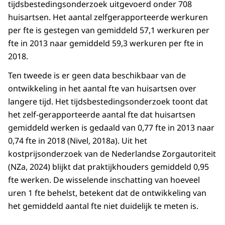
tijdsbestedingsonderzoek uitgevoerd onder 708
Apeldoorn
1379
huisartsen. Het aantal zelfgerapporteerde werkuren
Arnhem
1215
per fte is gestegen van gemiddeld 57,1 werkuren per
Assen
1162
fte in 2013 naar gemiddeld 59,3 werkuren per fte in
Asten
1081
2018.
Baarle-Nassau
1179
Ten tweede is er geen data beschikbaar van de
Baarn
1393
ontwikkeling in het aantal fte van huisartsen over
Barendrecht
1623
langere tijd. Het tijdsbestedingsonderzoek toont dat
Barneveld
1252
het zelf-gerapporteerde aantal fte dat huisartsen
Beek (L.)
1247
gemiddeld werken is gedaald van 0,77 fte in 2013 naar
Beekdaelen
1158
0,74 fte in 2018 (Nivel, 2018a). Uit het
Beesel
1218
kostprijsonderzoek van de Nederlandse Zorgautoriteit
Berg en Dal
1144
(NZa, 2024) blijkt dat praktijkhouders gemiddeld 0,95
Bergeijk
1200
fte werken. De wisselende inschatting van hoeveel
Bergen (L.)
1012
uren 1 fte behelst, betekent dat de ontwikkeling van
Bergen (NH.)
1361
het gemiddeld aantal fte niet duidelijk te meten is.
Bergen op Zoom
1787