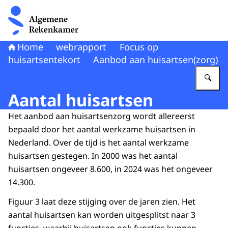
Naar de homepage van Algemene Rekenkamer
Home
webrapport
Focus op
huisartsentekort
Aanbod aan huisartsen(zorg)
Vu
Aantal huisartsen
Het aanbod aan huisartsenzorg wordt allereerst
bepaald door het aantal werkzame huisartsen in
Nederland. Over de tijd is het aantal werkzame
huisartsen gestegen. In 2000 was het aantal
huisartsen ongeveer 8.600, in 2024 was het ongeveer
14.300.
Figuur 3 laat deze stijging over de jaren zien. Het
aantal huisartsen kan worden uitgesplitst naar 3