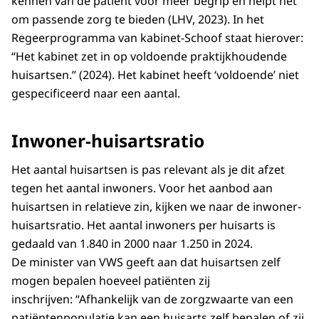
kennen van de patiënt voor meer begrip en helpt het
2020
2146
3616
7602
om passende zorg te bieden (LHV, 2023). In het
2021
1909
3995
7588
Regeerprogramma van kabinet-Schoof staat hierover:
2022
2015
4169
7585
“Het kabinet zet in op voldoende praktijkhoudende
2023
2200
4341
7561
huisartsen.” (2024). Het kabinet heeft ‘voldoende’ niet
2024
2101
4655
7591
gespecificeerd naar een aantal.
Inwoner-huisartsratio
Het aantal huisartsen is pas relevant als je dit afzet
tegen het aantal inwoners. Voor het aanbod aan
huisartsen in relatieve zin, kijken we naar de inwoner-
huisartsratio. Het aantal inwoners per huisarts is
gedaald van 1.840 in 2000 naar 1.250 in 2024.
De minister van VWS geeft aan dat huisartsen zelf
mogen bepalen hoeveel patiënten zij
inschrijven: “Afhankelijk van de zorgzwaarte van een
patiëntenpopulatie kan een huisarts zelf bepalen of zij