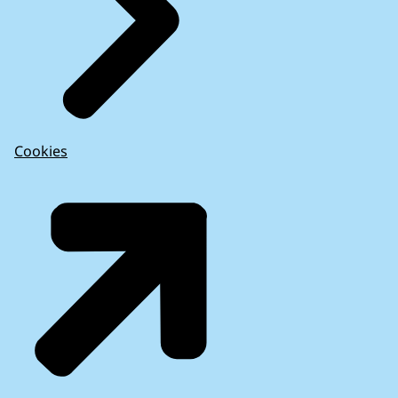
Hardenberg
1284
Harderwijk
1176
Hardinxveld-Giessendam
1104
Harlingen
1352
Hattem
1403
Heemskerk
1038
Cookies
Heemstede
1200
Heerde
1748
Heerenveen
1523
Heerlen
1151
Heeze-Leende
1201
Heiloo
1158
Hellendoorn
1250
Helmond
1682
Hendrik-Ido-Ambacht
1634
Hengelo (O.)
1408