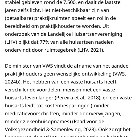
stabiel gebleven rond de 7.500, en daalt de laatste
2004
919
841
7465
jaren zelfs licht. Het niet-beschikbaar zijn van
2005
960
943
7547
(betaalbare) praktijkruimten speelt een rol in de
2006
1058
993
7622
bereidheid om praktijkhouder te worden. Uit
2007
1078
1049
7684
onderzoek van de Landelijke Huisartsenvereniging
2008
1134
1094
7751
(LHV) blijkt dat 77% van alle huisartsen nadelen
2009
1287
1122
7778
ondervindt door ruimtegebrek (LHV, 2021).
2010
1393
1181
7823
2011
1702
1110
7836
De minister van VWS vindt de afname van het aandeel
2012
1847
1152
7856
praktijkhouders geen wenselijke ontwikkeling (VWS,
2024b). Het hebben van een vaste huisarts heeft
2013
1995
1234
7860
verschillende voordelen: mensen met een vaste
2014
2103
1387
7872
huisarts leven langer (Pereira et al., 2018), en een vaste
2015
1983
1757
7888
huisarts leidt tot kostenbesparingen (minder
2016
2036
1958
7906
medicatievoorschriften, minder doorverwijzingen,
2017
2172
2061
7920
minder ziekenhuisopnames) (Raad voor de
2018
2348
2042
7903
Volksgezondheid & Samenleving, 2023). Ook zorgt het
2019
2524
2067
7873