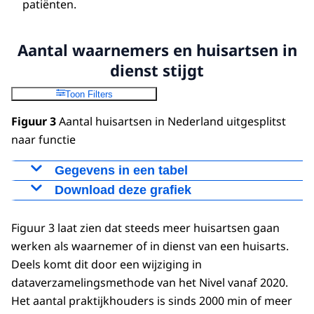
patiënten.
Aantal waarnemers en huisartsen in
dienst stijgt
Toon Filters
Figuur 3
Aantal huisartsen in Nederland uitgesplitst
naar functie
Gegevens in een tabel
Download deze grafiek
In dienst en
Wisselende
jaar
vaste
Praktijkhouders
Figuur als PNG
waarnemers
waarnemers
Figuur 3 laat zien dat steeds meer huisartsen gaan
Download CSV-bestand
werken als waarnemer of in dienst van een huisarts.
2000
857
548
7221
Deels komt dit door een wijziging in
2001
957
569
7253
dataverzamelingsmethode van het Nivel vanaf 2020.
2002
910
629
7341
Het aantal praktijkhouders is sinds 2000 min of meer
2003
903
735
7395