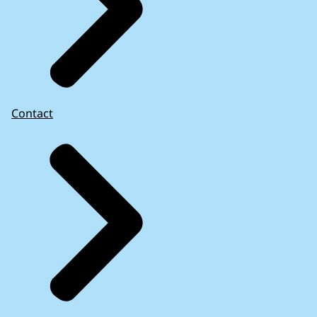
Echt-Susteren
1187
Edam-Volendam
1367
Ede
1188
Eemnes
1951
Eemsdelta
1410
Eersel
1347
Contact
Eijsden-Margraten
1183
Eindhoven
1580
Elburg
1328
Emmen
1709
Enkhuizen
1575
Enschede
1703
Epe
1106
Ermelo
1266
Etten-Leur
742
Geertruidenberg
1697