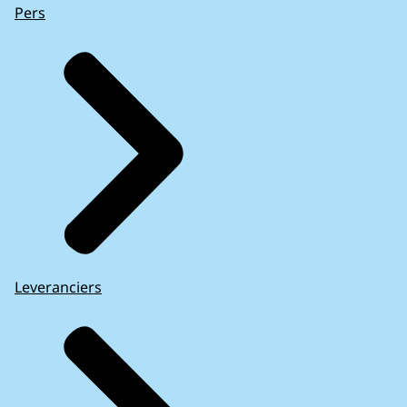
Geldrop-Mierlo
1273
Pers
Gemert-Bakel
1310
Gennep
1482
Gilze en Rijen
1367
Goeree-Overflakkee
1297
Goes
1804
Goirle
1216
Gooise Meren
1161
Gorinchem
1247
Gouda
1306
Groningen
1244
Leveranciers
Gulpen-Wittem
937
Haaksbergen
1522
Haarlem
1320
Haarlemmermeer
1599
Halderberge
1417