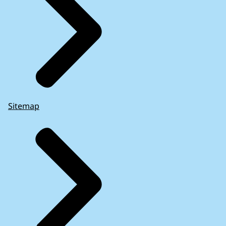
Kaag en Braassem
1326
Kampen
1560
Kapelle
1301
Katwijk
1240
Kerkrade
1054
Koggenland
1572
Krimpen aan den IJssel
1234
Krimpenerwaard
1284
Sitemap
Laarbeek
1366
Land van Cuijk
1223
Landgraaf
1160
Landsmeer
1060
Lansingerland
1339
Laren (NH.)
1430
Leeuwarden
1481
Leiden
1172