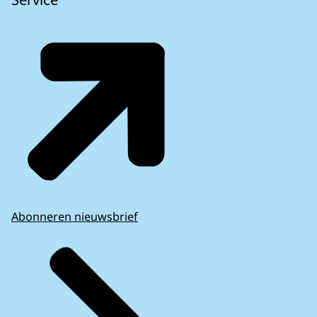
Delft
1543
Den Helder
1568
Deurne
1229
Deventer
1202
Diemen
1499
Dijk en Waard
1365
Dinkelland
1573
Doesburg
1007
Doetinchem
1656
Dongen
1290
Dordrecht
1628
Abonneren nieuwsbrief
Drechterland
1464
Drimmelen
1281
Dronten
1928
Druten
1152
Duiven
1309