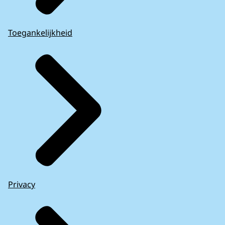
Leiderdorp
1321
Leidschendam-Voorburg
1372
Toegankelijkheid
Lelystad
1529
Leudal
923
Leusden
1267
Lingewaard
1100
Lisse
1066
Lochem
1106
Loon op Zand
1325
Lopik
2103
Losser
1670
Maasdriel
1379
Maasgouw
939
Privacy
Maashorst
1410
Maassluis
1792
Maastricht
1160