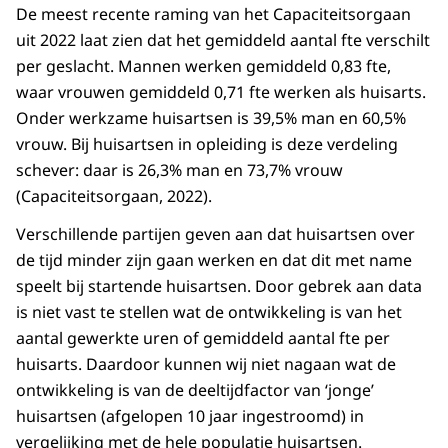
Berkelland
1220
De meest recente raming van het Capaciteitsorgaan
Bernheze
1355
uit 2022 laat zien dat het gemiddeld aantal fte verschilt
per geslacht. Mannen werken gemiddeld 0,83 fte,
Best
1201
waar vrouwen gemiddeld 0,71 fte werken als huisarts.
Beuningen
1215
Onder werkzame huisartsen is 39,5% man en 60,5%
Beverwijk
1864
vrouw. Bij huisartsen in opleiding is deze verdeling
Bladel
1234
schever: daar is 26,3% man en 73,7% vrouw
Blaricum
748
(Capaciteitsorgaan, 2022).
Bloemendaal
991
Verschillende partijen geven aan dat huisartsen over
Bodegraven-Reeuwijk
1463
de tijd minder zijn gaan werken en dat dit met name
Boekel
1882
speelt bij startende huisartsen. Door gebrek aan data
Borger-Odoorn
1301
is niet vast te stellen wat de ontwikkeling is van het
Borne
1449
aantal gewerkte uren of gemiddeld aantal fte per
Borsele
1360
huisarts. Daardoor kunnen wij niet nagaan wat de
Boxtel
1359
ontwikkeling is van de deeltijdfactor van ‘jonge’
Breda
1481
huisartsen (afgelopen 10 jaar ingestroomd) in
Bronckhorst
1095
vergelijking met de hele populatie huisartsen.