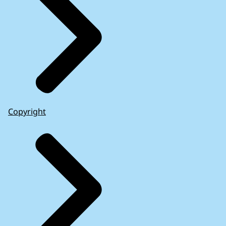
Medemblik
1704
Meerssen
1161
Meierijstad
1222
Meppel
1492
Middelburg (Z.)
1250
Midden-Delfland
1211
Midden-Drenthe
1421
Midden-Groningen
1078
Copyright
Moerdijk
1465
Molenlanden
1332
Montferland
1271
Montfoort
1387
Mook en Middelaar
1165
Neder-Betuwe
1285
Nederweert
1166
Nieuwegein
1346