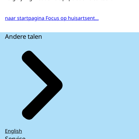
Brummen
1520
Brunssum
1543
naar startpagina Focus op huisartsent...
Bunnik
1074
Bunschoten
1508
Andere talen
Buren
1543
Capelle aan den IJssel
1445
Castricum
1102
Coevorden
1374
Cranendonck
1303
Culemborg
1109
Dalfsen
1562
Dantumadiel
1276
De Bilt
1093
De Fryske Marren
1367
De Ronde Venen
1091
English
De Wolden
1294
Service