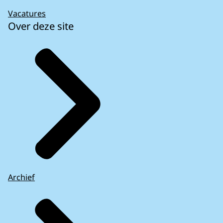
Het Hogeland
1148
Vacatures
Heumen
1122
Over deze site
Heusden
1395
Hillegom
1342
Hilvarenbeek
1773
Hilversum
1330
Hoeksche Waard
1433
Hof van Twente
1143
Hollands Kroon
1457
Hoogeveen
1347
Hoorn
1327
Horst aan de Maas
1220
Houten
1541
Archief
Huizen
1716
Hulst
1438
IJsselstein
1285