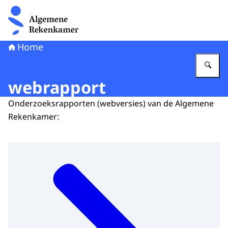
Naar de homepage van Algemene Rekenkamer
Home
Vu
webrapport
Onderzoeksrapporten (webversies) van de Algemene
Rekenkamer: