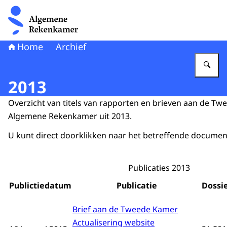
Naar de homepage van Algemene Rekenkamer
Home
Archief
Vu
2013
Overzicht van titels van rapporten en brieven aan de T
Algemene Rekenkamer uit 2013.
U kunt direct doorklikken naar het betreffende documen
Publicaties 2013
Publictiedatum
Publicatie
Dossi
Brief aan de Tweede Kamer
Actualisering website