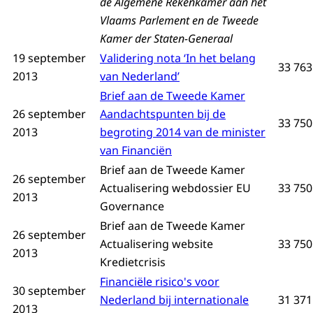
de Algemene Rekenkamer aan het
Vlaams Parlement en de Tweede
Kamer der Staten-Generaal
19 september
Validering nota ‘In het belang
33 763
2013
van Nederland’
Brief aan de Tweede Kamer
26 september
Aandachtspunten bij de
33 750 
2013
begroting 2014 van de minister
van Financiën
Brief aan de Tweede Kamer
26 september
Actualisering webdossier EU
33 750 
2013
Governance
Brief aan de Tweede Kamer
26 september
Actualisering website
33 750 
2013
Kredietcrisis
Financiële risico's voor
30 september
Nederland bij internationale
31 371
2013