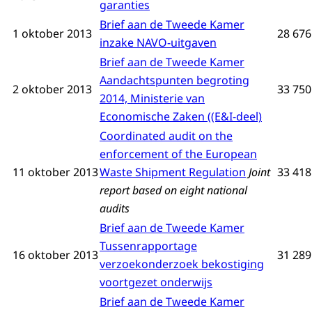
garanties
Brief aan de Tweede Kamer
1 oktober 2013
28 676
inzake NAVO-uitgaven
Brief aan de Tweede Kamer
Aandachtspunten begroting
2 oktober 2013
33 750 
2014, Ministerie van
Economische Zaken ((E&I-deel)
Coordinated audit on the
enforcement of the European
11 oktober 2013
Waste Shipment Regulation
Joint
33 418 
report based on eight national
audits
Brief aan de Tweede Kamer
Tussenrapportage
16 oktober 2013
31 289
verzoekonderzoek bekostiging
voortgezet onderwijs
Brief aan de Tweede Kamer