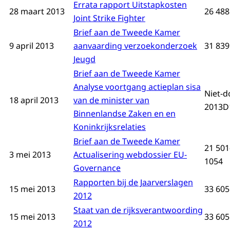
Errata rapport Uitstapkosten
28 maart 2013
26 488
Joint Strike Fighter
Brief aan de Tweede Kamer
9 april 2013
aanvaarding verzoekonderzoek
31 839
Jeugd
Brief aan de Tweede Kamer
Analyse voortgang actieplan sisa
Niet-d
18 april 2013
van de minister van
2013D
Binnenlandse Zaken en en
Koninkrijksrelaties
Brief aan de Tweede Kamer
21 501
3 mei 2013
Actualisering webdossier EU-
1054
Governance
Rapporten bij de Jaarverslagen
15 mei 2013
33 605
2012
Staat van de rijksverantwoording
15 mei 2013
33 605
2012