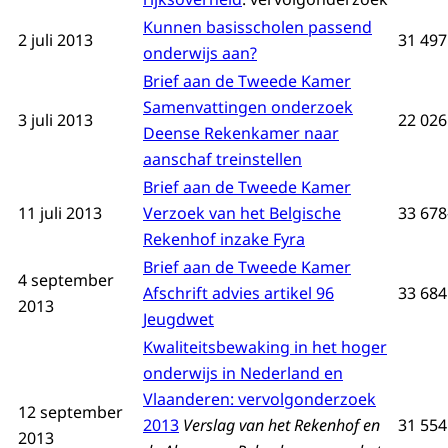
Kunnen basisscholen passend
2 juli 2013
31 497
onderwijs aan?
Brief aan de Tweede Kamer
Samenvattingen onderzoek
3 juli 2013
22 026
Deense Rekenkamer naar
aanschaf treinstellen
Brief aan de Tweede Kamer
11 juli 2013
Verzoek van het Belgische
33 678
Rekenhof inzake Fyra
Brief aan de Tweede Kamer
4 september
Afschrift advies artikel 96
33 684 
2013
Jeugdwet
Kwaliteitsbewaking in het hoger
onderwijs in Nederland en
Vlaanderen: vervolgonderzoek
12 september
2013
Verslag van het Rekenhof en
31 554
2013