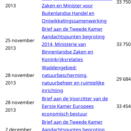
33 750 
2013
Zaken en Minister voor
Buitenlandse Handel en
Ontwikkelingssamenwerking
Brief aan de Tweede Kamer
Aandachtspunten begroting
25 november
2014, Ministerie van
33 750 
2013
Binnenlandse Zaken en
Koninkrijksrelaties
Waddengebied:
28 november
natuurbescherming,
29 684
2013
natuurbeheer en ruimtelijke
inrichting
Brief aan de Voorzitter van de
28 november
Eerste Kamer Europees
33 454
2013
economisch bestuur
Brief aan de Tweede Kamer
2 december
Aandachtspunten begroting