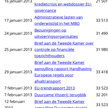
16 januari 2013
21 501
kredietcrisis en webdossier EU-
governance
Administratieve lasten van
17 januari 2013
33 513
onderwijstijd in het MBO
Bezuinigingen op
24 januari 2013
31 490
uitvoeringsorganisaties
Brief aan de Tweede Kamer over
25 januari 2013
controle op financiële
31 980
toezichthouders
Brief aan de Tweede Kamer
aanvulling rapport Handhaving
29 januari 2013
33 418,
Europese regels voor
afvaltransport
7 februari 2013
EU-trendrapport 2013
33 523
7 februari 2013
Duurzame Visserij: terugblik
32 201
12 februari
Brief aan de Tweede Kamer
33 523 
2013
aanvulling Duurzame visserij