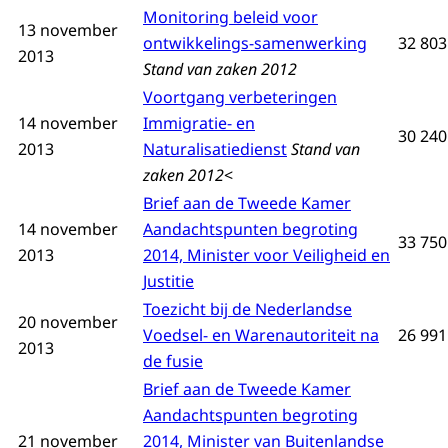
Monitoring beleid voor
13 november
ontwikkelings-samenwerking
32 803 
2013
Stand van zaken 2012
Voortgang verbeteringen
14 november
Immigratie- en
30 240
2013
Naturalisatiedienst
Stand van
zaken 2012
<
Brief aan de Tweede Kamer
14 november
Aandachtspunten begroting
33 750 
2013
2014, Minister voor Veiligheid en
Justitie
Toezicht bij de Nederlandse
20 november
Voedsel- en Warenautoriteit na
26 991
2013
de fusie
Brief aan de Tweede Kamer
Aandachtspunten begroting
21 november
2014, Minister van Buitenlandse