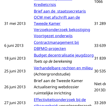
1066
Kredietcrisis
Brief aan de staatssecretaris
OCW met afschrift aan de
31 mei 2013
Tweede Kamer
31 289
Verzoekonderzoek bekostiging
Voortgezet onderwijs
Contractmanagement bij
6 juni 2013
33 639
DBFMO-projecten
Budget decentralisatie jeugdzorg
18 juni 2013
31 839
Toets op de berekening
Verhandelbare rechten en milieu
25 juni 2013
30 535
(Achtergrondstudie)
Brief aan de Tweede Kamer
Niet-d
26 juni 2013
Actualisering webdossier
2013D
ruimtelijke inrichting
Effectiviteitsonderzoek bij de
27 juni 2013
33 269
rijksoverheid
: vervolgonderzoek