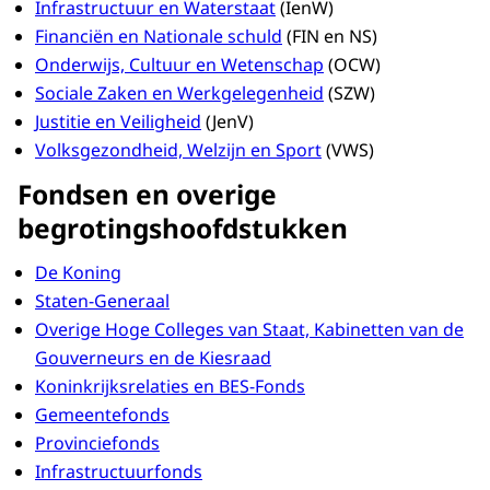
Infrastructuur en Waterstaat
(IenW)
Financiën en Nationale schuld
(FIN en NS)
Onderwijs, Cultuur en Wetenschap
(OCW)
Sociale Zaken en Werkgelegenheid
(SZW)
Justitie en Veiligheid
(JenV)
Volksgezondheid, Welzijn en Sport
(VWS)
Fondsen en overige
begrotingshoofdstukken
De Koning
Staten-Generaal
Overige Hoge Colleges van Staat, Kabinetten van de
Gouverneurs en de Kiesraad
Koninkrijksrelaties en BES-Fonds
Gemeentefonds
Provinciefonds
Infrastructuurfonds