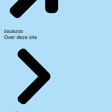
overeenkomt met een vrijhandelsscenario
zonder tarieven. Hierdoor zal er minder handel
zijn. Het niveau van het Nederlandse bbp zal als
gevolg hiervan in 2030 tussen 0,9% en 1,5%
lager liggen, met circa € 8 tot 13,3 miljard aan
Vacatures
gederfde baten.
Over deze site
Progress with trade negotiations
. HC: 862,
Meer informatie
2021-22, December 8, 2021.
Uitleg van de rijksoverheid over het
onderhandelingsproces en de nieuwe regels
uit handels- en samenwerkingsakkoord
Breakdown of allocation per MS in current
prices
(PDF) - overzicht van per EU-lidstaat