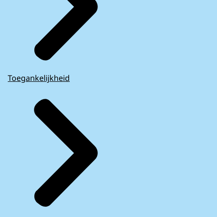
Uitleg van de RVO over
subsidiemogelijkheden uit de Brexit
Toegankelijkheid
Adjustment Reserve (09-02-2022)
Learning for government from EU Exit
preparations
. HC: 578, 2019-21. September 4,