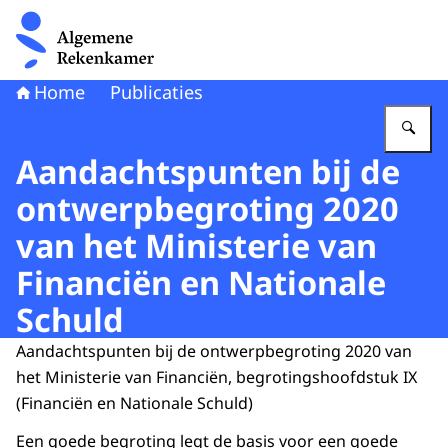
Naar de homepage van Algemene Rekenkamer
Home
Publicaties
Vu
Aandachtspunten bij de
ontwerpbegroting 2020
van het Ministerie van
Financiën en Nationale
Schuld
Aandachtspunten bij de ontwerpbegroting 2020 van
het Ministerie van Financiën, begrotingshoofdstuk IX
(Financiën en Nationale Schuld)
Een goede begroting legt de basis voor een goede