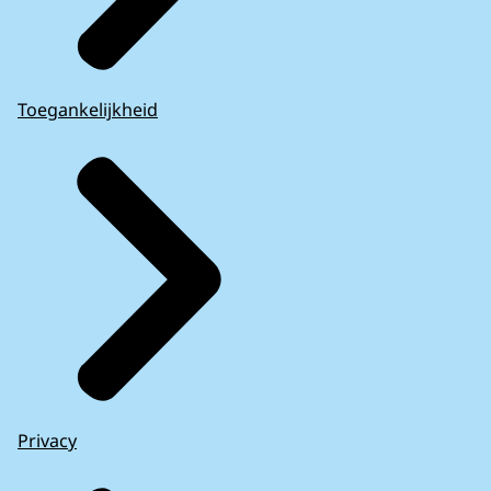
Staatssteun in verband met de COVID-19-
Voorstel van de Europese Commissie voor het
pandemie: het Gerecht verklaart het besluit
instellen van het Emergency Support
nietig waarbij goedkeuring is gehecht aan
Instrument (02-04-2020)
staatssteun ten belope van 3,4 miljard EUR die
Toegankelijkheid
Nederland heeft verleend aan KLM
,
persbericht van het Europese Hof van Justitie
over nietigverklaring besluit inzake
staatssteun KLM (07-02-2024) (PDF)
Overzicht baten en lasten EU
maatregelen
voor Nederland als gevolg van
de Europese coronacrisismaatregelen (07-12-
2023)
Overzicht van de Algemene Rekenkamer van
Nederlandse staatssteunuitgaven tot en met
Covid-19: Algemene informatie
van de website
2023
(07-12-2023)
van het EU-contact comité staat een overzicht
Privacy
van Corona-gerelateerde onderzoeken van
andere EU-rekenkamers.