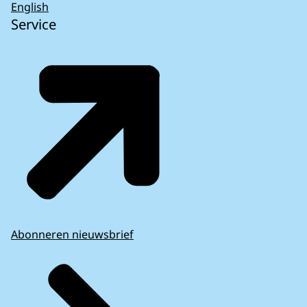
moet samen met andere EU-lidstaten garant
English
staan voor bepaalde uitgaven op EU-niveau.
Service
Figuur 1 geeft een samenvattend beeld van de
impact van de EU-coronamaatregelen op
Nederland.
Figuur 1: Overzicht van Europese
coronamaatregelen die impact hebben op
Nederland
Door de versoepeling van de regels van het
Stabiliteits- en Groeipact mocht Nederland de
afgelopen jaren het begrotingstekort en
Webpagina van de Europese Commissie over
staatsschuld boven de geldende normen laten
crisisrespons van de EU op de
Abonneren nieuwsbrief
oplopen.
coronapandemie
Verder mocht Nederland door de invoering van
het tijdelijke staatssteunkader meer staatssteun
verlenen dan onder normale omstandigheden.