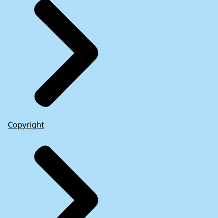
Europese Rekenkamer
Uitleg van de Europese Commissie over de
inzet van het Horizon 2020-
onderzoeksprogramma voor bestrijding van
de coronacrisis
Copyright