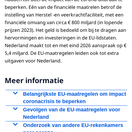
beperken. Eén van de financiële maatrelen betrof de
instelling van Herstel -en veerkrachtfaciliteit, met een
financiële omvang van circa € 800 miljard (in lopende
prijzen 2023). Het geld is bedoeld om bij te dragen aan
hervormingen en investeringen in de EU-lidstaten.
Nederland maakt tot en met eind 2026 aanspraak op €
5,4 miljard. De EU-maatregelen leiden ook tot extra
uitgaven voor Nederland.
Meer informatie
Belangrijkste EU-maatregelen om impact
coronacrisis te beperken
De EU heeft een groot aantal maatregelen
Gevolgen van de EU-maatregelen voor
genomen – op verschillende beleidsterreinen –
Nederland
om de impact van de coronacrisis in de lidstaten
Onderzoek van andere EU-rekenkamers