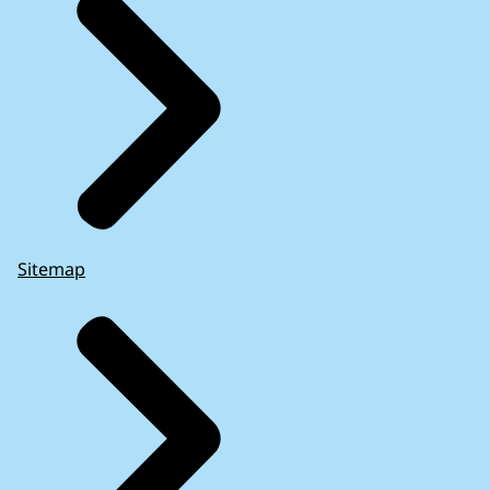
Overzichtsrapport 11 EU-Rekenkamers over
overheidsoptreden inzake Covid-19
(2021)
Sitemap
Op de pagina