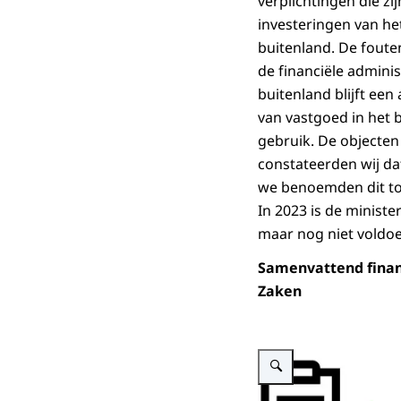
verplichtingen die zi
investeringen van he
buitenland. De fouten
de financiële admini
buitenland blijft ee
van vastgoed in het b
gebruik. De objecten
constateerden wij da
we benoemden dit to
In 2023 is de minist
maar nog niet voldo
Samenvattend financ
Zaken
Vergroot afbeelding BZ 2023