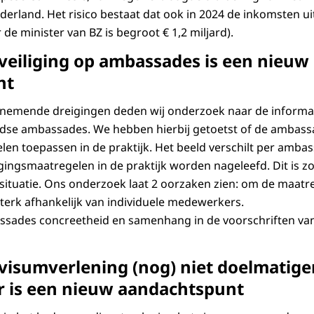
erland. Het risico bestaat dat ook in 2024 de inkomsten uit
 de minister van BZ is begroot € 1,2 miljard).
veiliging op ambassades is een nieuw
nt
enemende dreigingen deden wij onderzoek naar de informat
ndse ambassades. We hebben hierbij getoetst of de ambass
len toepassen in de praktijk. Het beeld verschilt per ambas
iligingsmaatregelen in de praktijk worden nageleefd. Dit is z
 situatie. Ons onderzoek laat 2 oorzaken zien: om de maatre
terk afhankelijk van individuele medewerkers.
sades concreetheid en samenhang in de voorschriften van 
 visumverlening (nog) niet doelmatiger
 is een nieuw aandachtspunt