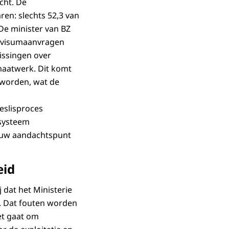
cht. De
en: slechts 52,3 van
De minister van BZ
r visumaanvragen
issingen over
maatwerk. Dit komt
eworden, wat de
eslisproces
 systeem
ieuw aandachtspunt
eid
 dat het Ministerie
t. Dat fouten worden
et gaat om