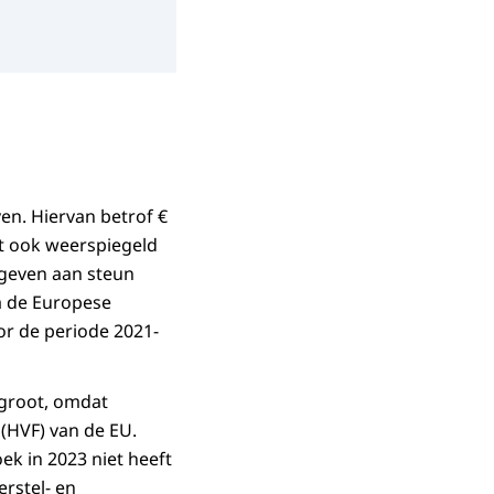
en. Hiervan betrof €
dt ook weerspiegeld
gegeven aan steun
ia de Europese
or de periode 2021-
egroot, omdat
 (HVF) van de EU.
ek in 2023 niet heeft
rstel- en