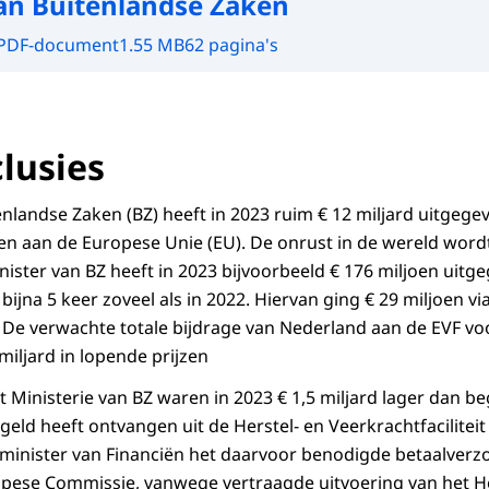
van Buitenlandse Zaken
PDF-document
1.55 MB
62 pagina's
lusies
nlandse Zaken (BZ) heeft in 2023 ruim € 12 miljard uitgegev
ten aan de Europese Unie (EU). De onrust in de wereld wor
nister van BZ heeft in 2023 bijvoorbeeld € 176 miljoen uit
 bijna 5 keer zoveel als in 2022. Hiervan ging € 29 miljoen v
). De verwachte totale bijdrage van Nederland aan de EVF vo
miljard in lopende prijzen
 Ministerie van BZ waren in 2023 € 1,5 miljard lager dan b
eld heeft ontvangen uit de Herstel- en Veerkrachtfaciliteit
minister van Financiën het daarvoor benodigde betaalverzo
opese Commissie, vanwege vertraagde uitvoering van het He