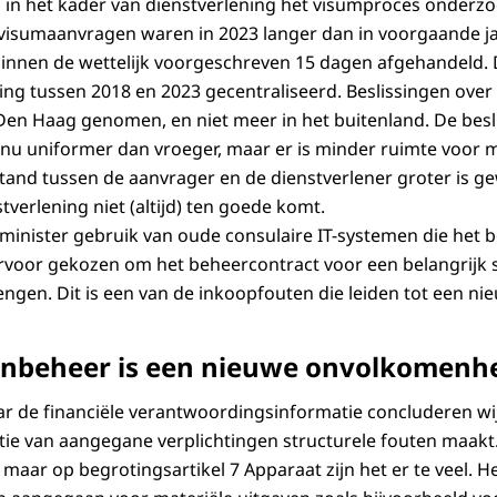
 in het kader van dienstverlening het visumproces onderzo
visumaanvragen waren in 2023 langer dan in voorgaande jar
innen de wettelijk voorgeschreven 15 dagen afgehandeld. 
ing tussen 2018 en 2023 gecentraliseerd. Beslissingen ove
en Haag genomen, en niet meer in het buitenland. De besl
nu uniformer dan vroeger, maar er is minder ruimte voor 
and tussen de aanvrager en de dienstverlener groter is g
stverlening niet (altijd) ten goede komt.
inister gebruik van oude consulaire IT-systemen die het b
 ervoor gekozen om het beheercontract voor een belangrijk
engen. Dit is een van de inkoopfouten die leiden tot een n
enbeheer is een nieuwe onvolkomenh
r de financiële verantwoordingsinformatie concluderen wij
ratie van aangegane verplichtingen structurele fouten maak
maar op begrotingsartikel 7 Apparaat zijn het er te veel. H