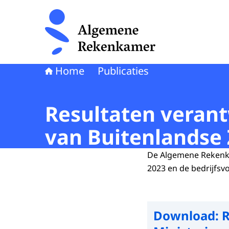
Naar de homepage van Algemene Rekenkamer
Home
Publicaties
Resultaten veran
van Buitenlandse
De Algemene Rekenka
2023 en de bedrijfsv
Download:
R