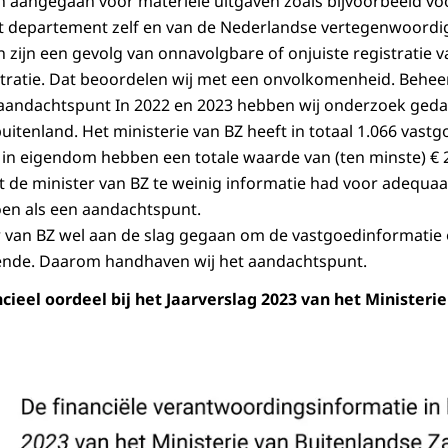
jn aangegaan voor materiële uitgaven zoals bijvoorbeeld voo
t departement zelf en van de Nederlandse vertegenwoordig
 zijn een gevolg van onnavolgbare of onjuiste registratie v
stratie. Dat beoordelen wij met een onvolkomenheid. Behee
n aandachtspunt In 2022 en 2023 hebben wij onderzoek ged
uitenland. Het ministerie van BZ heeft in totaal 1.066 vast
 in eigendom hebben een totale waarde van (ten minste) € 2
t de minister van BZ te weinig informatie had voor adequa
en als een aandachtspunt.
er van BZ wel aan de slag gegaan om de vastgoedinformatie
ende. Daarom handhaven wij het aandachtspunt.
ieel oordeel bij het Jaarverslag 2023 van het Ministeri
 - Financieel oordeel