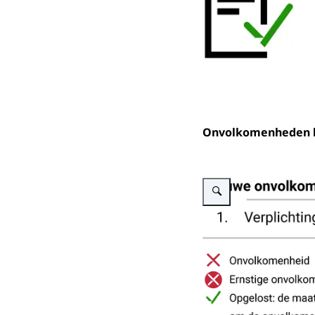
Onvolkomenheden bi
Vergroot afbeelding BZ 20