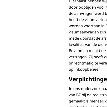
Hiernaast hebben wij
doorlooptijden voor 
de aanvragen werd b
heeft de visumverlen
worden voortaan in D
visumaanvragen zijn 
mede doordat de afst
kwaliteit van de dien
Bovendien maakt de m
vertragen. Zij heeft
onrechtmatig te verl
op inkoopbeheer.
Verplichting
In ons onderzoek naa
van BZ bij de regist
gemaakt is menselijk 