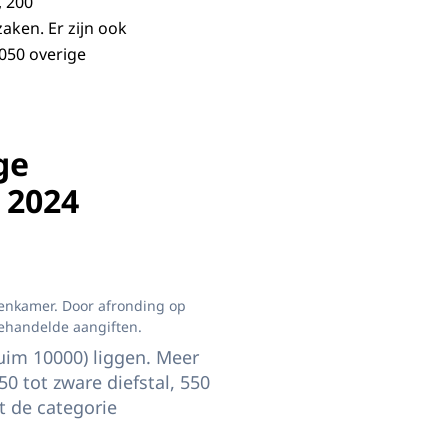
, 200
aken. Er zijn ook
.050 overige
ge
 2024
ens Crime Harm Index, 2024. In het bijschrift van de afbeelding staat verder
enkamer. Door afronding op
 behandelde aangiften.
ruim 10000) liggen. Meer
0 tot zware diefstal, 550
t de categorie