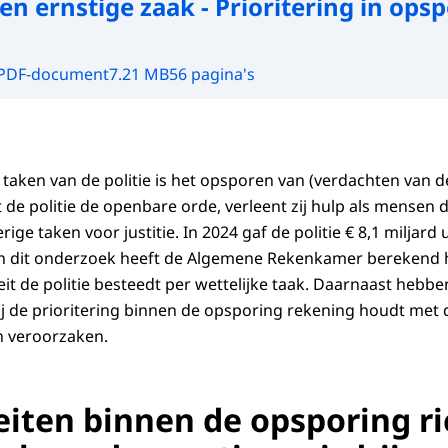
en ernstige zaak - Prioritering in ops
PDF-document
7.21 MB
56 pagina's
 taken van de politie is het opsporen van (verdachten van de
de politie de openbare orde, verleent zij hulp als mensen
erige taken voor justitie. In 2024 gaf de politie € 8,1 miljard
 In dit onderzoek heeft de Algemene Rekenkamer berekend 
it de politie besteedt per wettelijke taak. Daarnaast hebbe
bij de prioritering binnen de opsporing rekening houdt met
n veroorzaken.
eiten binnen de opsporing ri