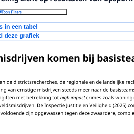
Toon Filters
 in een tabel
 deze grafiek
aten
Rechercheresultaten niet
Recherch
ring
bekend
12300
4200
misdrijven komen bij basist
V-bestand
an de districtsrecherches, de regionale en de landelijke r
ing van ernstige misdrijven steeds meer naar de basisteam
giften met betrekking tot
high impact
crimes zoals woningi
ldsmisdrijven. De Inspectie Justitie en Veiligheid (2025) c
voldoende zijn opgewassen tegen deze zwaardere, complexe