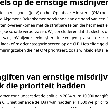
els op de ernstige misdrijve
tie en Veiligheid (JenV) en het Openbaar Ministerie (OM) bep
De Algemene Rekenkamer berekende aan de hand van een 
eiten overeenkomen met de strafbare feiten die het meest er
jke schade veroorzaken. Wij concluderen dat dit slechts dee
er van JenV bijvoorbeeld cybercrime en gedigitaliseerde crimi
de laag- of middencategorie scoren op de CHI. Hetzelfde gel
ijningszaken die het OM prioriteert, zoals winkeldiefstal e
ngiften van ernstige misdrij
k die prioriteit hadden
er concludeert dat de politie in 2024 ruim 10.000 aangift
e CHI niet behandelde. Daarvan hadden er 1.600 wel priorit