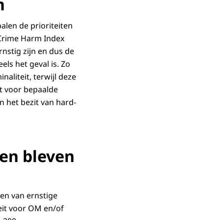
n
alen de prioriteiten
Crime Harm Index
nstig zijn en dus de
ls het geval is. Zo
naliteit, terwijl deze
dt voor bepaalde
n het bezit van hard-
ven bleven
en van ernstige
eit voor OM en/of