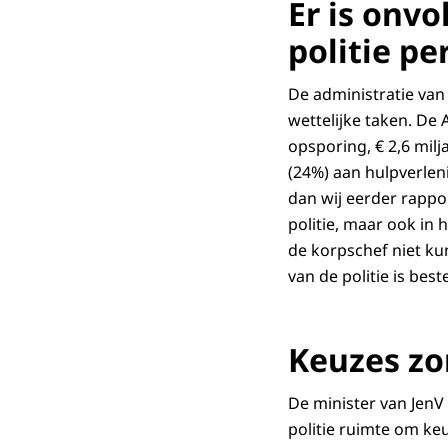
Er is onvo
politie pe
De administratie van 
wettelijke taken. De
opsporing, € 2,6 milj
(24%) aan hulpverleni
dan wij eerder rappo
politie, maar ook in
de korpschef niet ku
van de politie is best
Keuzes zo
De minister van JenV
politie ruimte om keu