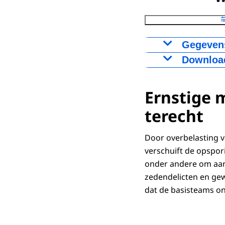
Gegevens
Download
Result
opspo
Figuur als PNG
Ernstige 
Download CS
terecht
Door overbelasting v
verschuift de opspor
onder andere om aan
zedendelicten en gewe
dat de basisteams on