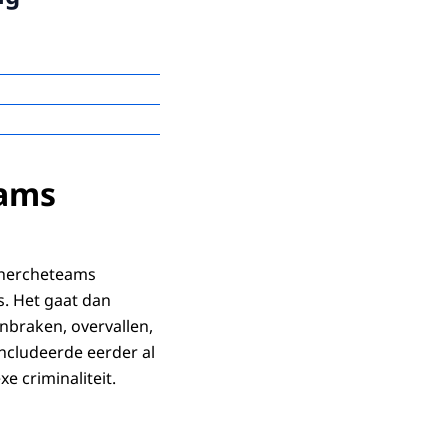
eresultaten wel
bekend
eams
echercheteams
s. Het gaat dan
nbraken, overvallen,
oncludeerde eerder al
 criminaliteit.