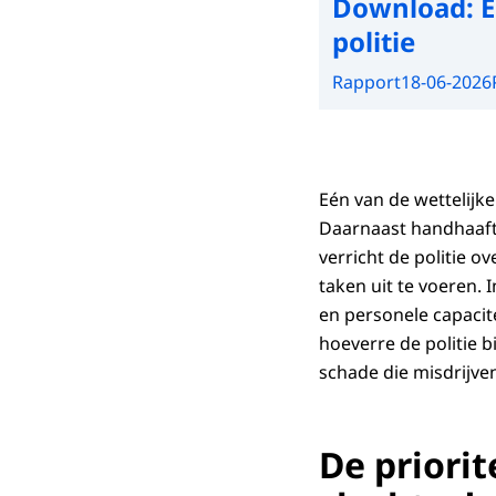
Download:
E
politie
Rapport
18-06-2026
Eén van de wettelijke
Daarnaast handhaaft 
verricht de politie ov
taken uit te voeren.
en personele capacite
hoeverre de politie 
schade die misdrijve
De priorit