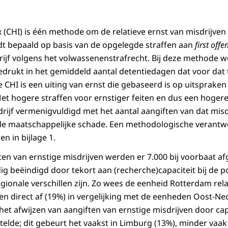
(CHI) is één methode om de relatieve ernst van misdrijven 
dt bepaald op basis van de opgelegde straffen aan
first offe
ijf volgens het volwassenenstrafrecht. Bij deze methode w
edrukt in het gemiddeld aantal detentiedagen dat voor dat t
CHI is een uiting van ernst die gebaseerd is op uitspraken
. Met hogere straffen voor ernstiger feiten en dus een hoger
rijf vermenigvuldigd met het aantal aangiften van dat misdr
ale maatschappelijke schade. Een methodologische verantw
 in bijlage 1.
ten van ernstige misdrijven werden er 7.000 bij voorbaat 
jdig beëindigd door tekort aan (recherche)capaciteit bij de p
egionale verschillen zijn. Zo wees de eenheid Rotterdam rel
ven direct af (19%) in vergelijking met de eenheden Oost-Ne
het afwijzen van aangiften van ernstige misdrijven door cap
elde; dit gebeurt het vaakst in Limburg (13%), minder vaa