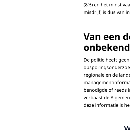
(8%) en het minst va
misdrijf, is dus van 
Van een de
onbekend
De politie heeft geen
opsporingsonderzoeke
regionale en de land
managementinformati
benodigde of reeds in
verbaast de Algemene
deze informatie is 
W