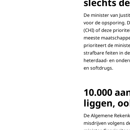
slechts de
De minister van Justi
voor de opsporing. 
(CHI) of deze priorit
meeste maatschappeli
prioriteert de minist
strafbare feiten in 
heterdaad- en onderm
en softdrugs.
10.000 aa
liggen, oo
De Algemene Rekenkam
misdrijven volgens d