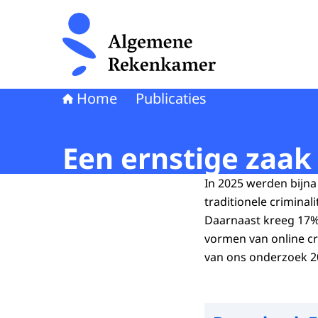
Naar de homepage van Algemene Rekenkamer
Home
Publicaties
Een ernstige zaak 
In 2025 werden bijn
traditionele criminal
Daarnaast kreeg 17%
vormen van online crim
van ons onderzoek 2