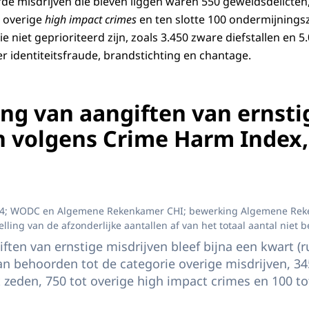
erde misdrijven die bleven liggen waren 550 geweldsdelicten
0 overige
high impact crimes
en ten slotte 100 ondermijningsz
ie niet geprioriteerd zijn, zoals 3.450 zware diefstallen en 5
r identiteitsfraude, brandstichting en chantage.
ng van aangiften van ernsti
n volgens Crime Harm Index,
ische weergave van de behandeling van aangiften van ernstige misdrijven volg
2024; WODC en Algemene Rekenkamer CHI; bewerking Algemene Rek
ptelling van de afzonderlijke aantallen af van het totaal aantal niet
ften van ernstige misdrijven bleef bijna een kwart (
an behoorden tot de categorie overige misdrijven, 345
t zeden, 750 tot overige high impact crimes en 100 to