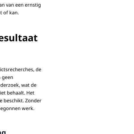
an van een ernstig
t of kan.
esultaat
ictsrecherches, de
n geen
derzoek, wat de
iet behaalt. Het
e beschikt. Zonder
nbegonnen werk.
ng