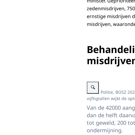
minister. Gepriorite
zedenmisdrijven, 75
ernstige misdrijven d
misdrijven, waaronde
Behandeli
misdrijve
Vergroot afbeelding Schemat
Beeld: Politie, BOSZ 
vijftigtallen wijkt de o
Van de 42000 aangi
dan de helft daarv
tot geweld, 200 to
ondermijning.