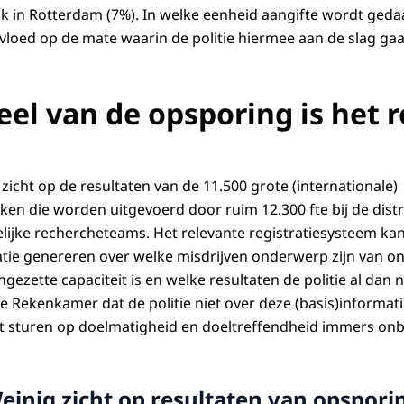
ak in Rotterdam (7%). In welke eenheid aangifte wordt geda
invloed op de mate waarin de politie hiermee aan de slag gaa
el van de opsporing is het r
 zicht op de resultaten van de 11.500 grote (internationale)
n die worden uitgevoerd door ruim 12.300 fte bij de distr
elijke rechercheteams. Het relevante registratiesysteem ka
e genereren over welke misdrijven onderwerp zijn van on
gezette capaciteit is en welke resultaten de politie al dan n
 Rekenkamer dat de politie niet over deze (basis)informati
het sturen op doelmatigheid en doeltreffendheid immers o
einig zicht op resultaten van opspori