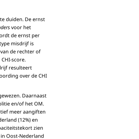
te duiden. De ernst
nders
voor het
ordt de ernst per
ype misdrijf is
 van de rechter of
e CHI-score.
ijf resulteert
oording over de CHI
afgewezen. Daarnaast
olitie en/of het OM.
atief meer aangiften
derland (12%) en
aciteitstekort zien
k in Oost-Nederland