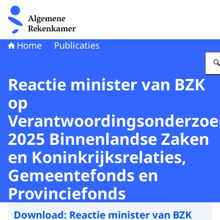
Naar de homepage van Algemene Rekenkamer
Home
Publicaties
Reactie minister van BZK
op
Verantwoordingsonderzoe
2025 Binnenlandse Zaken
en Koninkrijksrelaties,
Gemeentefonds en
Provinciefonds
Download:
Reactie minister van BZK