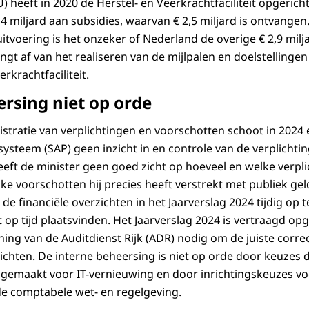
 heeft in 2020 de Herstel- en Veerkrachtfaciliteit opgerich
4 miljard aan subsidies, waarvan € 2,5 miljard is ontvange
uitvoering is het onzeker of Nederland de overige € 2,9 milj
ngt af van het realiseren van de mijlpalen en doelstellingen
erkrachtfaciliteit.
ersing niet op orde
istratie van verplichtingen en voorschotten schoot in 2024 e
 systeem (SAP) geen inzicht in en controle van de verplicht
eft de minister geen goed zicht op hoeveel en welke verplic
e voorschotten hij precies heeft verstrekt met publiek gel
de financiële overzichten in het Jaarverslag 2024 tijdig op t
 op tijd plaatsvinden. Het Jaarverslag 2024 is vertraagd op
ing van de Auditdienst Rijk (ADR) nodig om de juiste corre
zichten. De interne beheersing is niet op orde door keuzes 
t gemaakt voor IT-vernieuwing en door inrichtingskeuzes vo
t de comptabele wet- en regelgeving.