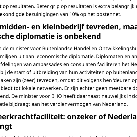
ht op resultaten. Beter grip op resultaten is extra belangrij
gekondigde bezuinigingen van 10% op het postennet.
idden- en kleinbedrijf tevreden, maa
che diplomatie is onbekend
n de minister voor Buitenlandse Handel en Ontwikkelingshu
 miljoen uit aan economische diplomatie. Diplomaten en 
fdelingen van ambassades en consulaten faciliteren het N
 bij de start of uitbreiding van hun activiteiten op buitenl
aken zijn (zeer) tevreden, omdat dit volgens hen ‘deuren o
biedt tot lokale netwerken. Er zijn echter geen meetbare do
kend. De minister voor BHO heeft daarnaast nauwelijks inzi
tie bijdraagt aan het verdienvermogen van Nederland.
eerkrachtfaciliteit: onzeker of Nederla
angt