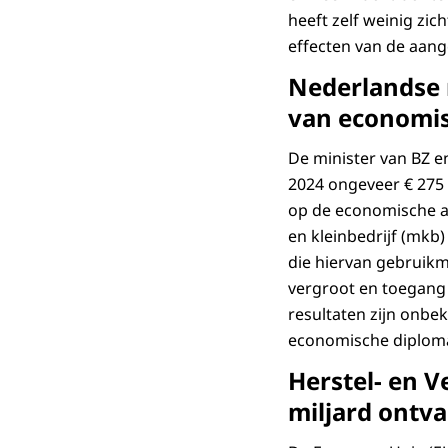
heeft zelf weinig zic
effecten van de aan
Nederlandse m
van economis
De minister van BZ e
2024 ongeveer € 275
op de economische a
en kleinbedrijf (mkb)
die hiervan gebruikm
vergroot en toegang 
resultaten zijn onbe
economische diploma
Herstel- en V
miljard ontv