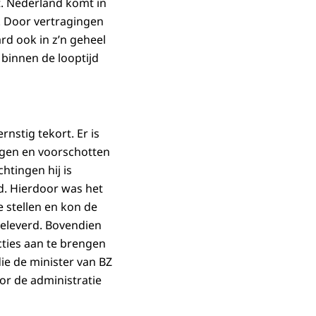
t. Nederland komt in
n. Door vertragingen
ard ook in z’n geheel
 binnen de looptijd
rnstig tekort. Er is
ingen en voorschotten
htingen hij is
d. Hierdoor was het
e stellen en kon de
geleverd. Bovendien
cties aan te brengen
die de minister van BZ
or de administratie