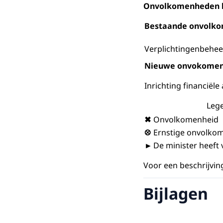
Onvolkomenheden bi
Bestaande onvolk
Verplichtingenbehee
Nieuwe onvokomen
Inrichting financiële
Leg
✖
Onvolkomenheid
⛒
Ernstige onvolko
►
De minister heeft
Voor een beschrijving
Bijlagen