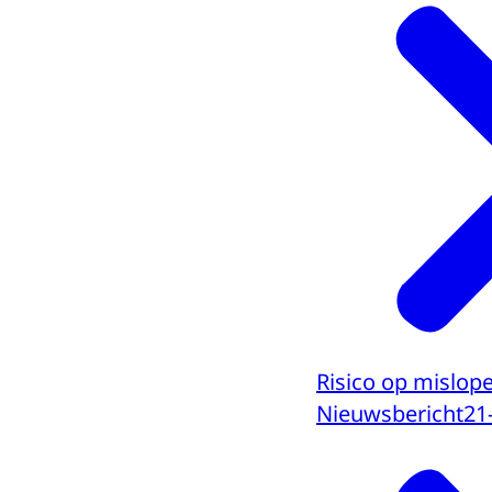
Risico op mislop
Nieuwsbericht
21