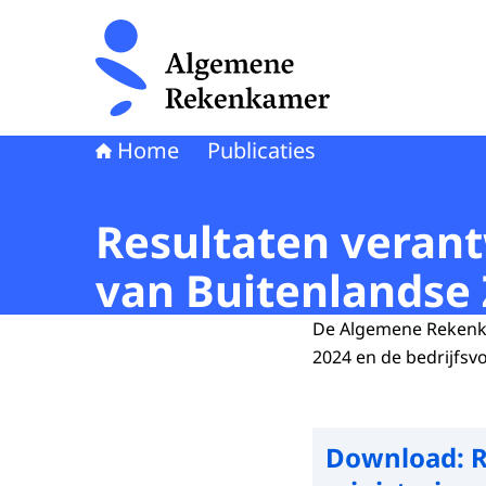
Naar de homepage van Algemene Rekenkamer
Home
Publicaties
Resultaten veran
van Buitenlandse
De Algemene Rekenka
2024 en de bedrijfsv
Download:
R