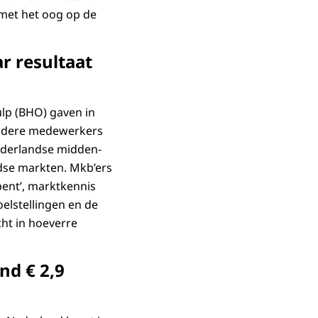
k met het oog op de
r resultaat
lp (BHO) gaven in
andere medewerkers
ederlandse midden-
andse markten. Mkb’ers
pent’, marktkennis
elstellingen en de
cht in hoeverre
nd € 2,9