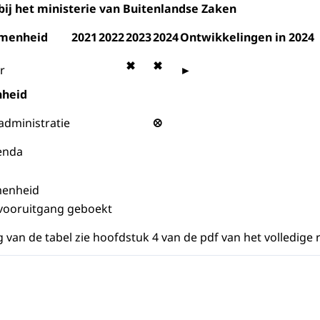
j het ministerie van Buitenlandse Zaken
omenheid
2021
2022
2023
2024
Ontwikkelingen in 2024
✖
✖
r
►
heid
 administratie
⛒
enda
menheid
 vooruitgang geboekt
 van de tabel zie hoofdstuk 4 van de pdf van het volledige 