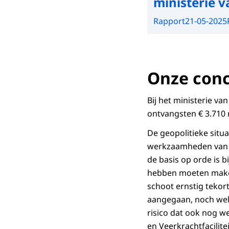
ministerie 
Rapport
21-05-2025
Onze conc
Bij het ministerie va
ontvangsten € 3.710 m
De geopolitieke situa
werkzaamheden van he
de basis op orde is b
hebben moeten maken 
schoot ernstig tekort
aangegaan, noch welk
risico dat ook nog we
en Veerkrachtfacilit