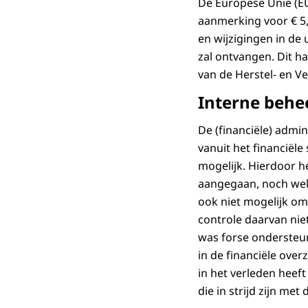
De Europese Unie (EU)
aanmerking voor € 5,
en wijzigingen in de 
zal ontvangen. Dit ha
van de Herstel- en Ve
Interne behe
De (financiële) admin
vanuit het financiële
mogelijk. Hierdoor he
aangegaan, noch welk
ook niet mogelijk om 
controle daarvan niet
was forse ondersteun
in de financiële over
in het verleden heef
die in strijd zijn me