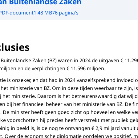
van Buitenlandse Zaken
PDF-document
1.48 MB
76 pagina's
lusies
n Buitenlandse Zaken (BZ) waren in 2024 de uitgaven € 11.29
iljoen en de verplichtingen € 11.596 miljoen.
tie is onzeker, en dat had in 2024 vanzelfsprekend invloed 
t ministerie van BZ. Om in deze tijden weerbaar te zijn, is
ij het ministerie. Daarom is het betreurenswaardig dat wij d
bij het financieel beheer van het ministerie van BZ. De fin
. De minister heeft geen goed zicht op hoeveel en welke verp
e voorschotten hij precies heeft verstrekt met publiek geld
inig in beeld is, is de nog te ontvangen € 2,9 miljard vanuit
eit. Over de economische diplomatie oordelen we positief, m