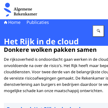
Naar de homepage van Algemene Rekenkamer
Home
Publicaties
Vu
Het Rijk in de cloud
Donkere wolken pakken samen
De rijksoverheid is ondoordacht gaan werken in de clou
onvoldoende na over de risico’s. Het Rijk heeft maar bepe
clouddiensten. Voor twee derde van de belangrijkste clou
de vereiste risicoafwegingen gemaakt. De Rekenkamer 
dienstverlening aan burgers en bedrijven daardoor te veel
mogelijke schade kan onze maatschappij ontwrichten.