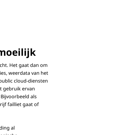
at in de tekst op deze webpagina.
moeilijk
cht. Het gaat dan om
ies, weerdata van het
public cloud-diensten
t gebruik ervan
 Bijvoorbeeld als
f failliet gaat of
ding al