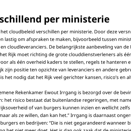
schillend per ministerie
het cloudbeleid verschillen per ministerie. Door deze versn
en lastig om afspraken te maken, bijvoorbeeld tussen minist
en cloudleveranciers. De belangrijkste aanbeveling van de
 het Rijk moet richting de grote clouddienstverleners als
or als één overheid kaders te stellen, regels te hanteren en
k zijn positie ten opzichte van leveranciers en andere gebr
is het nodig dat het Rijk veel gerichter kansen, risico’s en 
gemene Rekenkamer Ewout Irrgang is bezorgd over de bevind
het risico bestaat dat buitenlandse regeringen, met name
ijksoverheid of van burgers kunnen inzien en wellicht zelfs
aar als ze willen, dan kan het.” Irrgang is daarnaast onger
 burgers en bedrijven: “Die is niet gegarandeerd wanneer b
g het niet meer doet. Het is dan ook zaak dat de ministe