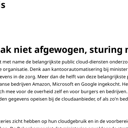
is
ische weergave van clouddiensten bij het Rijk. De volledige beschrijving sta
aak niet afgewogen, sturing 
 met name de belangrijkste public cloud-diensten onderzo
e organisatie. Denk aan kantoorautomatisering bij minister
vens in de zorg. Meer dan de helft van deze belangrijkste 
anse bedrijven Amazon, Microsoft en Google ingekocht. He
ich mee voor de overheid zelf en voor burgers en bedrijven.
n gegevens opeisen bij de cloudaanbieder, of als zo’n bedrij
steries zicht hebben op hun cloudgebruik en in de voorberei