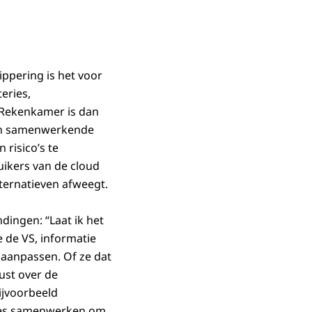
ippering is het voor
eries,
 Rekenkamer is dan
 één samenwerkende
 risico’s te
uikers van de cloud
alternatieven afweegt.
ingen: “Laat ik het
 de VS, informatie
 aanpassen. Of ze dat
ust over de
ijvoorbeeld
ries samenwerken om