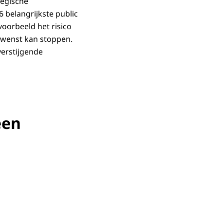
tegische
 belangrijkste public
voorbeeld het risico
ewenst kan stoppen.
verstijgende
een
at in de tekst op deze webpagina.