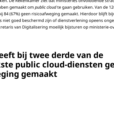
ken. De Rekenkamer ziet dat ministeries onvoldoende stra
ebben gemaakt om
public cloud
te gaan gebruiken. Van de 126
bij 84 (67%) geen risicoafweging gemaakt. Hierdoor blijft bij
s niet goed beschermd zijn of dienstverlening opeens ong
etaris van Digitalisering moeilijk bijsturen op ministerie-o
eeft bij twee derde van de
kste public cloud-diensten g
eging gemaakt
ische weergave van clouddiensten bij het Rijk. De volledige beschrijving sta