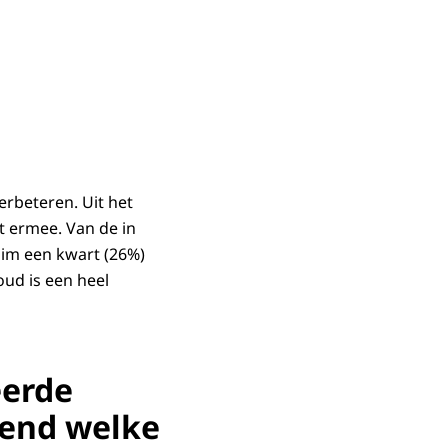
erbeteren. Uit het
kt ermee. Van de in
ruim een kwart (26%)
oud is een heel
eerde
kend welke