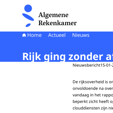
Naar de homepage van Algemene Rekenkamer
Home
Actueel
Nieuws
Rijk ging zonder 
Nieuwsbericht
15-01-
De rijksoverheid is 
onvoldoende na over
vandaag in het rapp
beperkt zicht heeft 
clouddiensten zijn n