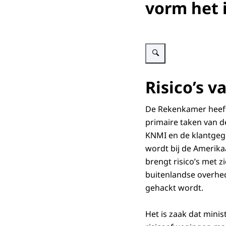
vorm het 
Vergroot afbeelding Schemat
Risico’s v
De Rekenkamer heeft
primaire taken van d
KNMI en de klantgege
wordt bij de Amerika
brengt risico’s met z
buitenlandse overhede
gehackt wordt.
Het is zaak dat mini