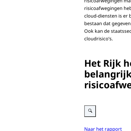
risicoafwegingen ma
risicoafwegingen h
cloud-diensten is er 
bestaan dat gegeven
Ook kan de staatssecr
cloudrisico’s.
Het Rijk h
belangrij
risicoafw
Vergroot afbeelding Schemat
Naar het rapport