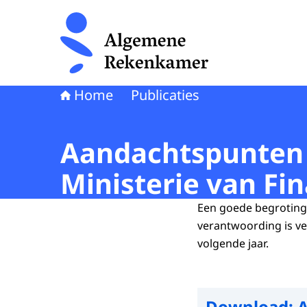
Naar de homepage van Algemene Rekenkamer
Home
Publicaties
Aandachtspunten 
Ministerie van Fi
Een goede begroting 
verantwoording is ve
volgende jaar.
Download:
A