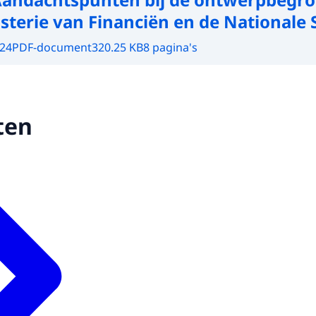
sterie van Financiën en de Nationale 
024
PDF-document
320.25 KB
8 pagina's
ten