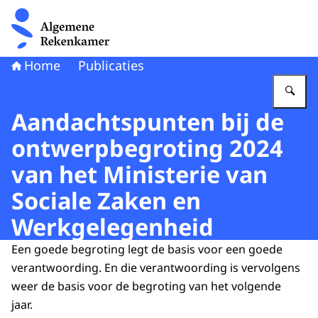
Naar de homepage van Algemene Rekenkamer
Home
Publicaties
Vu
Aandachtspunten bij de
ontwerpbegroting 2024
van het Ministerie van
Sociale Zaken en
Werkgelegenheid
Een goede begroting legt de basis voor een goede
verantwoording. En die verantwoording is vervolgens
weer de basis voor de begroting van het volgende
jaar.