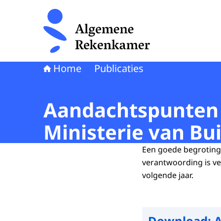
Naar de homepage van Algemene Rekenkamer
Home
Publicaties
Aandachtspunten 
Ministerie van Bu
Een goede begroting 
verantwoording is ve
volgende jaar.
Download:
A