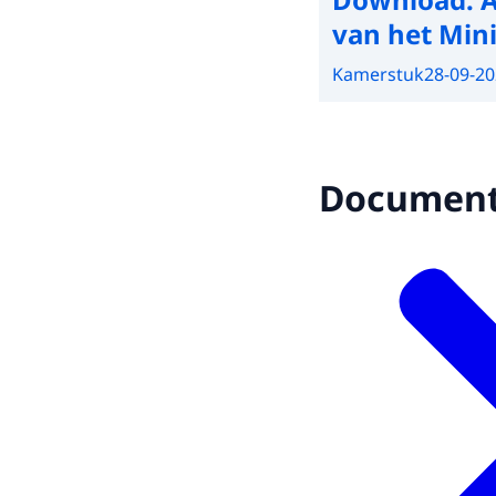
van het Min
Kamerstuk
28-09-2
Documen