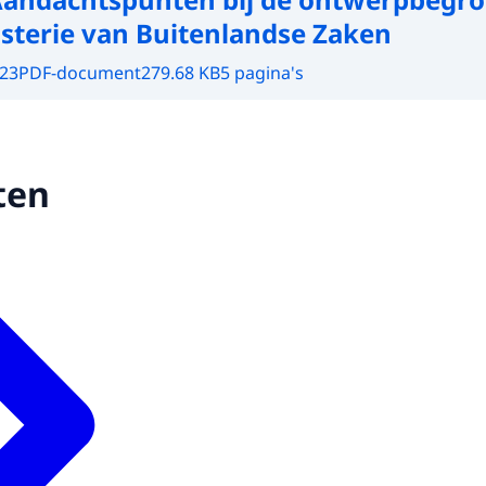
isterie van Buitenlandse Zaken
023
PDF-document
279.68 KB
5 pagina's
ten