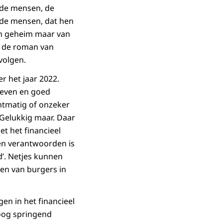
ude mensen, de
ude mensen, dat hen
een geheim maar van
in de roman van
rvolgen.
r het jaar 2022.
geven en goed
htmatig of onzeker
 Gelukkig maar. Daar
et het financieel
nen verantwoorden is
d’. Netjes kunnen
wen van burgers in
n in het financieel
 oog springend