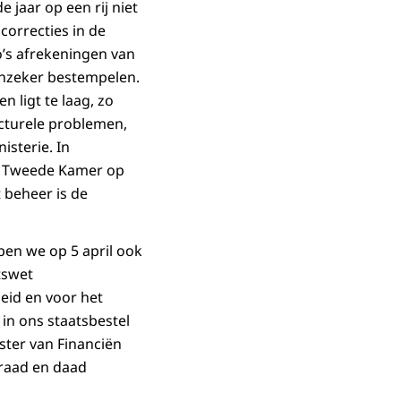
 jaar op een rij niet
 correcties in de
’s afrekeningen van
 onzeker bestempelen.
 ligt te laag, zo
ucturele problemen,
isterie. In
de Tweede Kamer op
 beheer is de
ben we op 5 april ook
tswet
eid en voor het
 in ons staatsbestel
ster van Financiën
 raad en daad