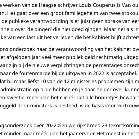
e werken van de Haagse schrijver Louis Couperus is Van o
an. Het gaat over een groot familiegeheim van twee stoko
 In de publieke verantwoording is er juist geen sprake van 
nheid over ‘de dingen’ die niet goed gingen. Maar net als 
ke van een last uit het verleden die het kabinet blijft achte
in ons onderzoek naar de verantwoording van het kabinet ove
het afgelopen jaar veel meer publiek geld rechtmatig uitge
ar zijn bij de nieuwe verplichtingen de percentages onrec
maar de foutenmarge bij de uitgaven in 2022 is acceptabel.
at bij maar liefst 10 van de 12 ministeries problemen zijn m
e administratie op orde hebben en je daar helder over kun
n kwestie, meer dan het cliché ‘niet alle bonnetjes bewaar
inggeld door ministers is besteed, is de basis voor vertrou
gsonderzoek over 2022 zien we rijksbreed 23 tekortkominge
niet minder maar méér dan het jaar ervoor. Het meest in het