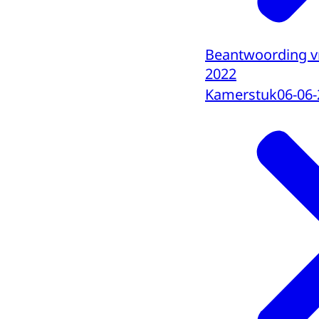
Beantwoording vr
2022
Kamerstuk
06-06