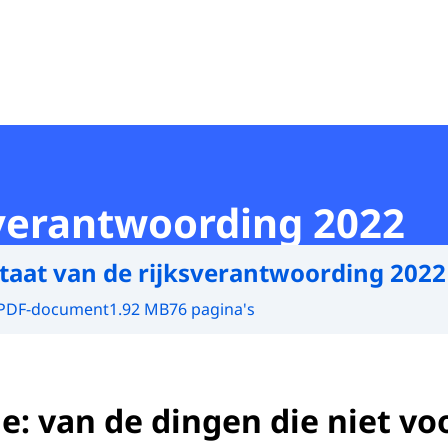
sverantwoording 2022
taat van de rijksverantwoording 2022
PDF-document
1.92 MB
76 pagina's
e: van de dingen die niet vo