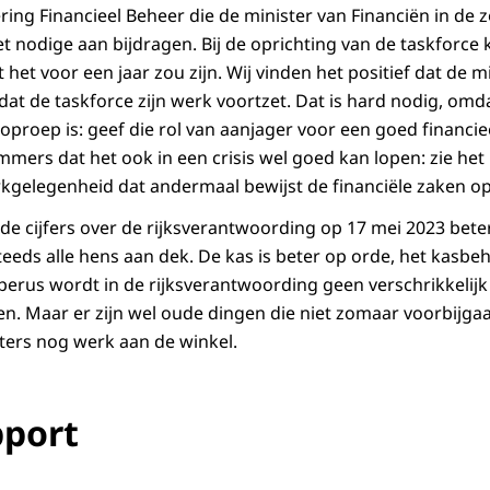
ring Financieel Beheer die de minister van Financiën in de
et nodige aan bijdragen. Bij de oprichting van de taskforce
 het voor een jaar zou zijn. Wij vinden het positief dat de m
at de taskforce zijn werk voortzet. Dat is hard nodig, omda
 oproep is: geef die rol van aanjager voor een goed financi
mmers dat het ook in een crisis wel goed kan lopen: zie het
kgelegenheid dat andermaal bewijst de financiële zaken o
de cijfers over de rijksverantwoording op 17 mei 2023 beter
teeds alle hens aan dek. De kas is beter op orde, het kasbe
erus wordt in de rijksverantwoording geen verschrikkelijk
. Maar er zijn wel oude dingen die niet zomaar voorbijgaa
ters nog werk aan de winkel.
pport