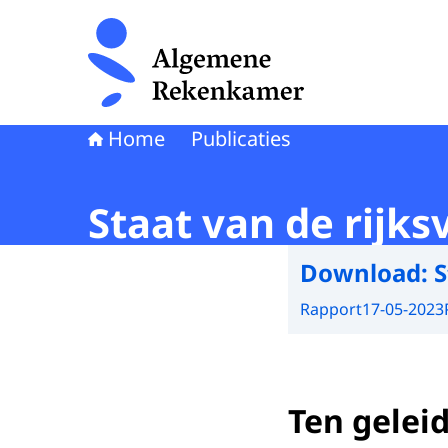
Naar de homepage van Algemene Rekenkamer
Home
Publicaties
Staat van de rijk
Download:
S
Rapport
17-05-2023
Ten geleid