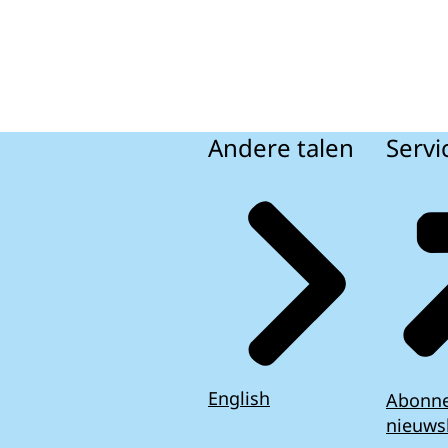
Andere talen
Servi
English
Abonn
nieuws