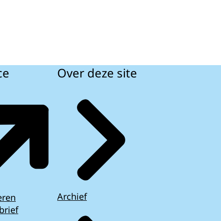
ce
Over deze site
Archief
eren
brief