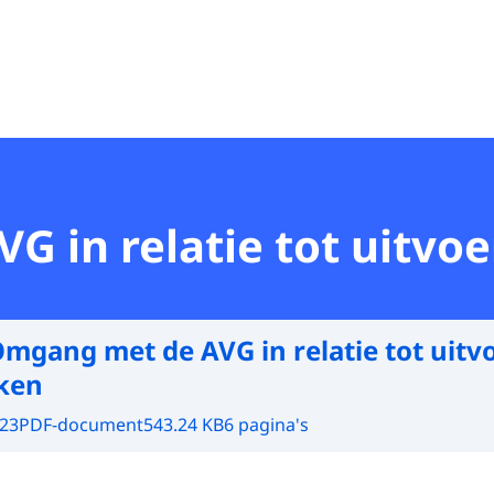
 in relatie tot uitvoe
mgang met de AVG in relatie tot uitv
ken
023
PDF-document
543.24 KB
6 pagina's