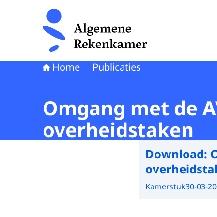
Naar de homepage van Algemene Rekenkamer
Home
Publicaties
Omgang met de AVG
overheidstaken
Download:
O
overheidsta
Kamerstuk
30-03-2