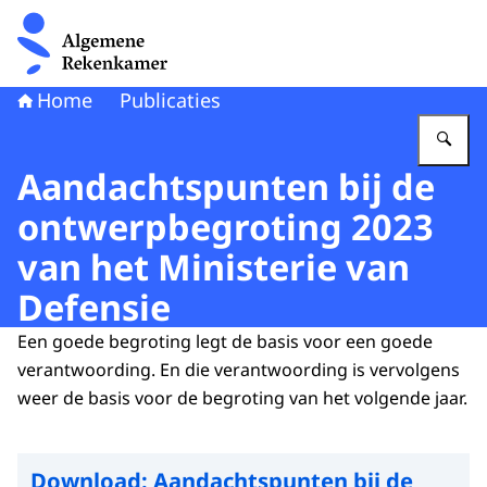
Naar de homepage van Algemene Rekenkamer
Home
Publicaties
Vu
Aandachtspunten bij de
ontwerpbegroting 2023
van het Ministerie van
Defensie
Een goede begroting legt de basis voor een goede
verantwoording. En die verantwoording is vervolgens
weer de basis voor de begroting van het volgende jaar.
Download:
Aandachtspunten bij de