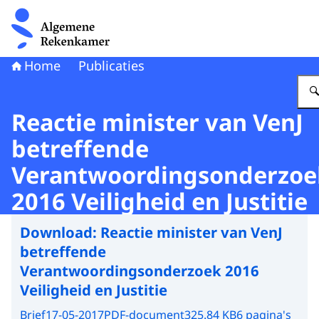
Naar de homepage van Algemene Rekenkamer
Home
Publicaties
Reactie minister van VenJ
betreffende
Verantwoordingsonderzoe
2016 Veiligheid en Justitie
Download:
Reactie minister van VenJ
betreffende
Verantwoordingsonderzoek 2016
Veiligheid en Justitie
Brief
17-05-2017
PDF-document
325.84 KB
6 pagina's